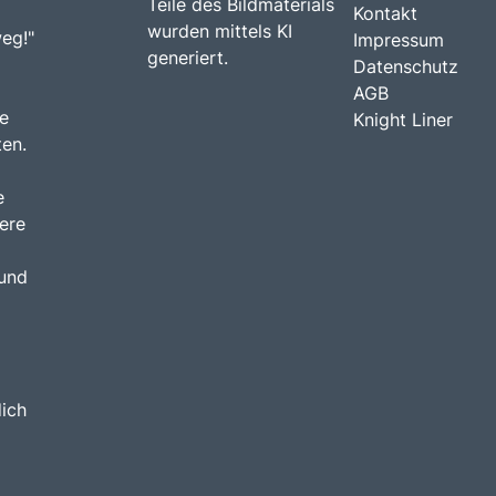
Teile des Bildmaterials
Kontakt
wurden mittels KI
weg!"
Impressum
generiert.
Datenschutz
AGB
e
Knight Liner
ten.
e
ere
 und
dich