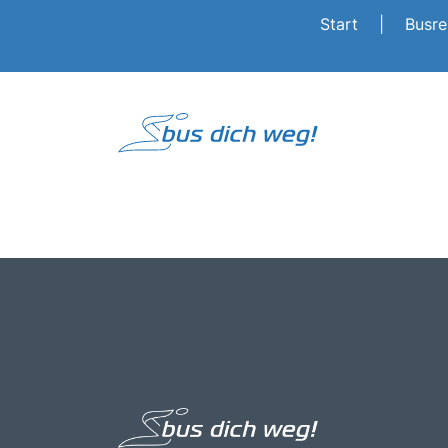
Start
|
Busr