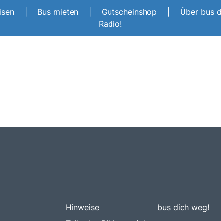
eisen
|
Bus mieten
|
Gutscheinshop
|
Über bus 
Radio!
Hinweise
bus dich weg!