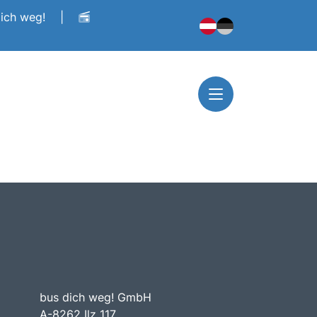
dich weg!
|
bus dich weg! GmbH
A-8262 Ilz 117