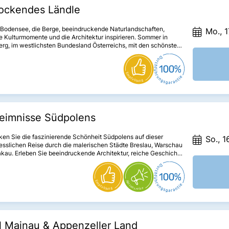
lockendes Ländle
 Bodensee, die Berge, beeindruckende Naturlandschaften,
Mo., 1
e Kulturmomente und die Architektur inspirieren. Sommer in
erg, im westlichsten Bundesland Österreichs, mit den schönsten
 Dörfern und Orten des Ländle. Schönheiten der besonderen Art.
eimnisse Südpolens
en Sie die faszinierende Schönheit Südpolens auf dieser
So., 1
sslichen Reise durch die malerischen Städte Breslau, Warschau
kau. Erleben Sie beeindruckende Architektur, reiche Geschichte
emberaubende Landschaften, während Sie in die Kultur und
ionen des Landes eintauchen. Von der charmanten Atmosphäre
s bis zu den majestätischen Gipfeln der Hohen Tatra – diese
erspricht unvergessliche Erlebnisse und bleibende Erinnerungen.
l Mainau & Appenzeller Land