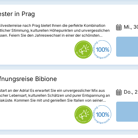
ester in Prag
ilvesterreise nach Prag bietet Ihnen die perfekte Kombination
Mi., 3
tlicher Stimmung, kulturellen Höhepunkten und unvergesslichen
ssen. Feiern Sie den Jahreswechsel in einer der schönsten
 Europas und genießen Sie die magische Atmosphäre, die Prag zu
 hat. Von den beeindruckenden Sehenswürdigkeiten bis hin zu
tlichen Feierlichkeiten – diese Reise wird Ihnen lange in
ung bleiben!
fnungsreise Bibione
tart an der Adria! Es erwartet Sie ein unvergesslicher Mix aus
Do., 2
ischer Lebensart, kulturellen Schätzen und purer Entspannung an
iaküste. Kommen Sie mit und genießen Sie Italien von seiner
en Seite!