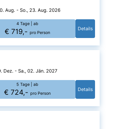
0. Aug. - So., 23. Aug. 2026
4 Tage
| ab
Details
€ 719,-
pro Person
9. Dez. - Sa., 02. Jän. 2027
5 Tage
| ab
Details
€ 724,-
pro Person