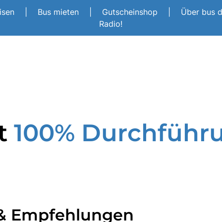
eisen
|
Bus mieten
|
Gutscheinshop
|
Über bus 
Radio!
it
100% Durchführu
 & Empfehlungen