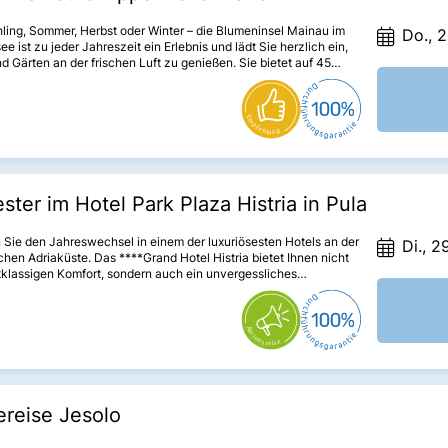
ling, Sommer, Herbst oder Winter – die Blumeninsel Mainau im
Do., 2
e ist zu jeder Jahreszeit ein Erlebnis und lädt Sie herzlich ein,
d Gärten an der frischen Luft zu genießen. Sie bietet auf 45
faszinierende Ein- und Ausblicke und überrascht dabei immer
mit ihrer Blütenpracht.
ester im Hotel Park Plaza Histria in Pula
 Sie den Jahreswechsel in einem der luxuriösesten Hotels an der
Di., 2
chen Adriaküste. Das ****Grand Hotel Histria bietet Ihnen nicht
tklassigen Komfort, sondern auch ein unvergessliches
altungsprogramm, das Ihren „Rutsch“ ins Neue Jahr zu einem
eren Erlebnis macht.
reise Jesolo