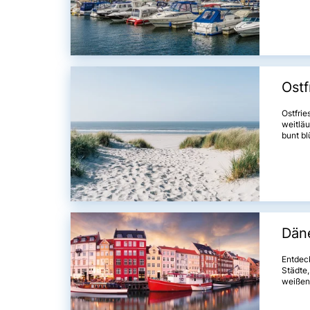
zauber
wert si
Ostf
Ostfrie
weitläu
bunt bl
Sandst
Däne
Entdeck
Städte,
weißen 
faszini