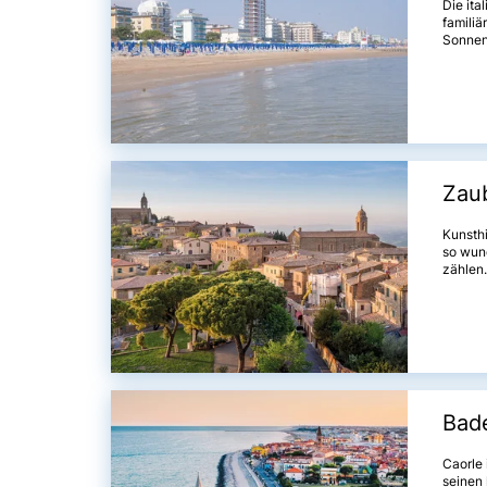
Die ita
familiä
Sonnena
beliebt
Zau
Kunsthi
so wun
zählen.
bis in 
Bade
Caorle 
seinen 