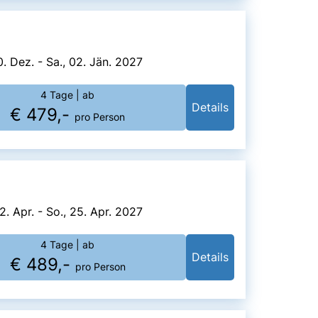
0. Dez. - Sa., 02. Jän. 2027
4 Tage
| ab
Details
€ 479,-
pro Person
2. Apr. - So., 25. Apr. 2027
4 Tage
| ab
Details
€ 489,-
pro Person