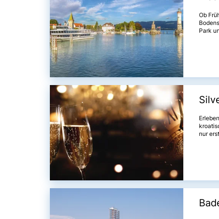
Ob Früh
Bodense
Park un
Hektar 
wieder 
Silv
Erleben
kroatis
nur ers
Unterh
besond
Bade