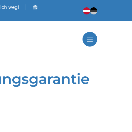
dich weg!
|
ngsgarantie