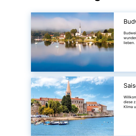
Bud
Budweis
wunderb
lieben.
Archit
entfern
atembe
oder ei
zahlre
Sais
Willko
diese z
Klima 
auf un