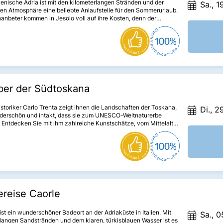
lienische Adria ist mit den kilometerlangen Stränden und der
Sa., 1
ren Atmosphäre eine beliebte Anlaufstelle für den Sommerurlaub.
nbeter kommen in Jesolo voll auf ihre Kosten, denn der
e Badeort besticht mit einem 15 km langen Sandstrand.
ber der Südtoskana
storiker Carlo Trenta zeigt Ihnen die Landschaften der Toskana,
Di., 2
derschön und intakt, dass sie zum UNESCO-Weltnaturerbe
 Entdecken Sie mit ihm zahlreiche Kunstschätze, vom Mittelalter
die Renaissance.
reise Caorle
ist ein wunderschöner Badeort an der Adriaküste in Italien. Mit
Sa., 0
langen Sandstränden und dem klaren, türkisblauen Wasser ist es