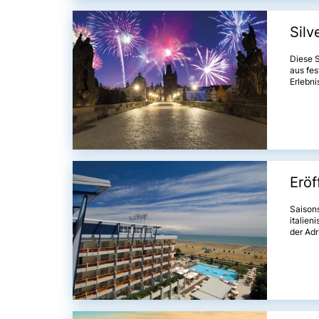
Silv
Diese S
aus fes
Erlebni
Städte
bieten
den fes
Erinner
Eröf
Saisons
italien
der Adr
schönst