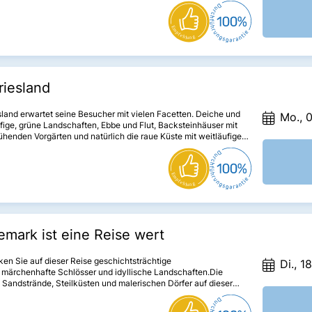
hafte Städte, wie Waren oder Güstrow, die immer einen Besuch
nd.
riesland
sland erwartet seine Besucher mit vielen Facetten. Deiche und
Mo., 0
fige, grüne Landschaften, Ebbe und Flut, Backsteinhäuser mit
ühenden Vorgärten und natürlich die raue Küste mit weitläufigen
ränden.
mark ist eine Reise wert
en Sie auf dieser Reise geschichtsträchtige
Di., 1
 märchenhafte Schlösser und idyllische Landschaften.Die
Sandstrände, Steilküsten und malerischen Dörfer auf dieser
erenden Reise werden Sie begeistern!