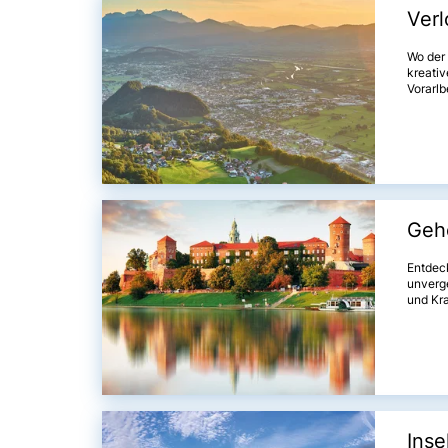
Ver
Wo der
kreativ
Vorarlb
Tälern,
Geh
Entdeck
unverge
und Kra
und at
Tradit
Breslau
Reise v
Inse