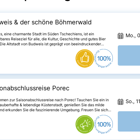
weis & der schöne Böhmerwald
, eine charmante Stadt im Süden Tschechiens, ist ein
Mo., 0
ares Reiseziel für alle, die Kultur, Geschichte und gutes Bier
 Die Altstadt von Budweis ist geprägt von beeindruckender
ektur aus verschiedenen Epochen. Nicht weit von Budweis
t liegt der schöne Böhmerwald, ein Naturschutzgebiet mit einer
raubenden Landschaft. Hier kann man wandern, Rad fahren
nfach die Natur genießen. Der Böhmerwald ist auch für seine
ichen Seen und Flüsse bekannt.
onabschlussreise Porec
mmen zur Saisonabschlussreise nach Porec! Tauchen Sie ein in
So., 1
auberhafte & lebendige Küstenstadt, genießen Sie das milde
und erkunden Sie die faszinierende Umgebung. Freuen Sie sich
vergessliche Erlebnisse und entspannte Tage am Meer.