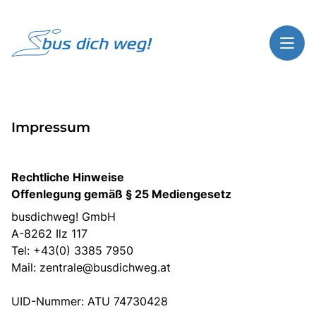
Toggl
Reisethemen
Impressum
Toggl
Highlights
Toggl
Service
Rechtliche Hinweise
Toggl
Kontakt
Offenlegung gemäß § 25 Mediengesetz
busdichweg! GmbH
A-8262 Ilz 117
Start
Tel: +43(0) 3385 7950
Mail:
zentrale@busdichweg.at
Busreisen
Bus mieten
UID-Nummer: ATU 74730428
Gutscheinshop