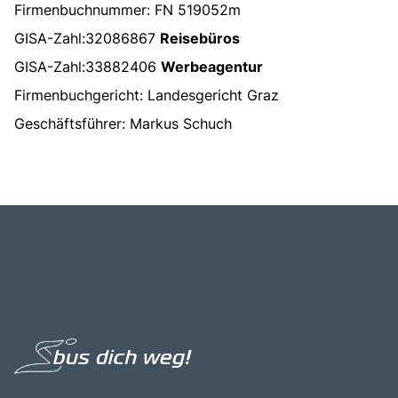
Firmenbuchnummer: FN 519052m
Über bus dich weg!
GISA-Zahl:32086867
Reisebüros
Radio!
GISA-Zahl:33882406
Werbeagentur
Firmenbuchgericht: Landesgericht Graz
Sie befinden sich in:
Geschäftsführer: Markus Schuch
Österreich
Heimatland ändern:
Deutschland