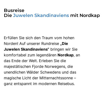
Über bus dich weg!
Busreise
Radio!
Die
Juwelen Skandinaviens
mit Nordkap
Sie befinden sich in:
Erfüllen Sie sich den Traum vom hohen
Österreich
Norden! Auf unserer Rundreise
„Die
Juwelen Skandinaviens“
bringen wir Sie
komfortabel zum legendären
Nordkap
, an
Heimatland ändern:
das Ende der Welt. Erleben Sie die
majestätischen Fjorde Norwegens, die
Deutschland
unendlichen Wälder Schwedens und das
magische Licht der Mitternachtssonne –
ganz entspannt im modernen Reisebus.