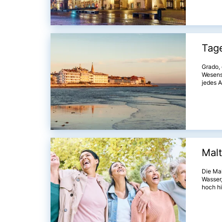
Komfort
Tag
Grado, 
Wesens
jedes Al
Malt
Die Mal
Wasser
hoch hi
einem d
zu eine