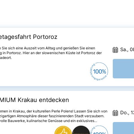
tagesfahrt Portoroz
Sie sich eine Auszeit vom Alltag und genießen Sie einen
Sa., 0
 in Portoroz. Hier an der slowenischen Küste ist Portoroz der
adeort.
MIUM Krakau entdecken
men in Krakau, der kulturellen Perle Polens! Lassen Sie sich von
Do., 1
zigartigen Atmosphäre dieser faszinierenden Stadt verzaubern.
olle Bauwerke, kulinarische Genüsse und ein exklusives
mm machen diese Reise zu einem unvergesslichen Erlebnis. Ihr
es ****Hotel Mercure Stare Miasto rundet den Aufenthalt mit