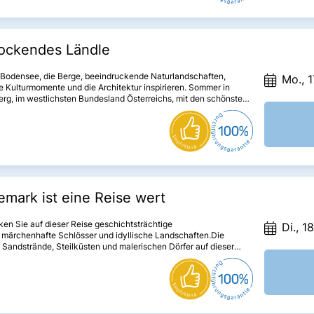
lockendes Ländle
 Bodensee, die Berge, beeindruckende Naturlandschaften,
Mo., 1
e Kulturmomente und die Architektur inspirieren. Sommer in
erg, im westlichsten Bundesland Österreichs, mit den schönsten
 Dörfern und Orten des Ländle. Schönheiten der besonderen Art.
mark ist eine Reise wert
en Sie auf dieser Reise geschichtsträchtige
Di., 1
 märchenhafte Schlösser und idyllische Landschaften.Die
Sandstrände, Steilküsten und malerischen Dörfer auf dieser
erenden Reise werden Sie begeistern!