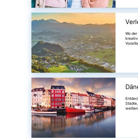
Ver
Wo der
kreativ
Vorarlb
Tälern,
Däne
Entdeck
Städte,
weißen 
faszini