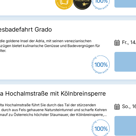
 und Stil perfekt ab.
esbadefahrt Grado
die goldene Insel der Adria, mit seinen venezianischen
Fr., 1
zügen bietet kulinarische Genüsse und Badevergnügen für
ter.
a Hochalmstraße mit Kölnbreinsperre
ta Hochalmstraße führt Sie durch das Tal der stürzenden
So., 1
, durch aus Fels gehauene Natursteintunnel und scharfe Kehren
nauf zu Österreichs höchster Staumauer, der Kölnbreinsperre,
er beliebtesten Ausflugsziele Kärntens. Schon die Anfahrt wird
m einmaligen Erlebnis.