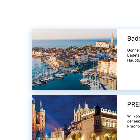
Bade
Gönnen 
Badetag
Hauptb
PRE
Willkom
der ein
Prachtv
Progra
elegant