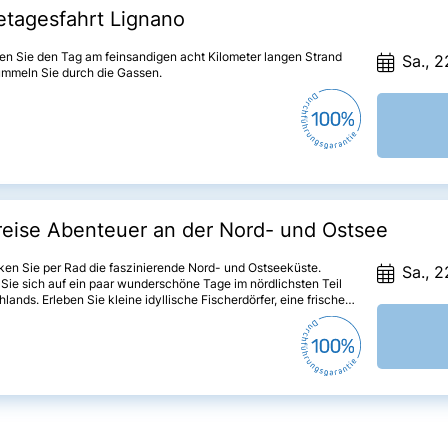
etagesfahrt Lignano
en Sie den Tag am feinsandigen acht Kilometer langen Strand
Sa., 2
ummeln Sie durch die Gassen.
eise Abenteuer an der Nord- und Ostsee
en Sie per Rad die faszinierende Nord- und Ostseeküste.
Sa., 2
Sie sich auf ein paar wunderschöne Tage im nördlichsten Teil
lands. Erleben Sie kleine idyllische Fischerdörfer, eine frische
rise und die herrliche Inselwelt von Sylt, der Königin der
en Inseln.