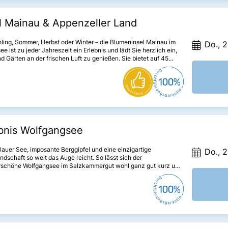
l Mainau & Appenzeller Land
ling, Sommer, Herbst oder Winter – die Blumeninsel Mainau im
Do., 2
e ist zu jeder Jahreszeit ein Erlebnis und lädt Sie herzlich ein,
d Gärten an der frischen Luft zu genießen. Sie bietet auf 45
faszinierende Ein- und Ausblicke und überrascht dabei immer
mit ihrer Blütenpracht.
bnis Wolfgangsee
lauer See, imposante Berggipfel und eine einzigartige
Do., 2
ndschaft so weit das Auge reicht. So lässt sich der
schöne Wolfgangsee im Salzkammergut wohl ganz gut kurz und
beschreiben.