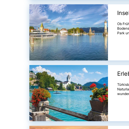
Inse
Ob Früh
Bodense
Park un
Hektar 
wieder 
Erle
Türkisb
Naturla
wunder
knapp 