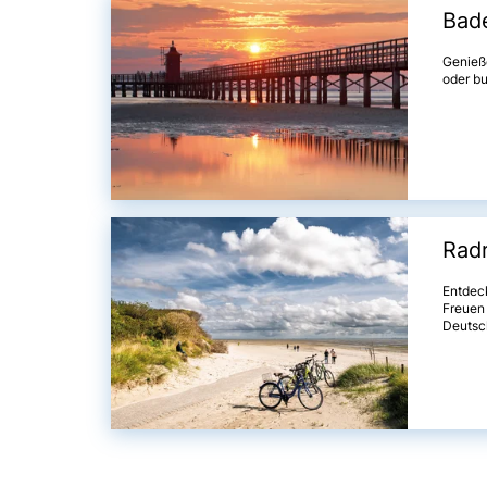
Bad
Genieß
oder b
Radr
Entdeck
Freuen 
Deutsch
Meeresb
deutsch