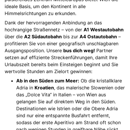
ideale Basis, um den Kontinent in alle
Himmelsrichtungen zu erkunden.
Dank der hervorragenden Anbindung an das
hochrangige Straßennetz – von der
A1 Westautobahn
über die
A2 Südautobahn
bis zur
A4 Ostautobahn
–
profitieren Sie von einer geografisch unschlagbaren
Ausgangsposition. Unsere
bus dich weg!
Partner
setzen auf effiziente Streckenführungen, damit Ihre
Urlaubszeit bereits beim Einsteigen beginnt und Sie
wertvolle Stunden am Zielort gewinnen:
Ab in den Süden zum Meer:
Ob die kristallklare
Adria in
Kroatien
, das malerische Slowenien oder
das „Dolce Vita“ in Italien – von Wien aus
gelangen Sie auf direktem Weg in den Süden.
Destinationen wie Istrien oder die Obere Adria
sind nur eine entspannte Busfahrt entfernt,
sodass der erste Aperitivo am Strand oft schon
nach wenigen Stunden in greifbare Nähe rückt.