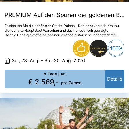
PREMIUM Auf den Spuren der goldenen Bernsteinstraße
Entdecken Sie die schönsten Städte Polens - Das bezaubernde Krakau,
die lebhafte Hauptstadt Warschau und das hanseatisch geprägte
Danzig.Danzig bietet eine beeindruckende historische Innenstadt mit
Kirchen, Stadttoren, wunderschönen Häusern am Langen Markt oder in
der Mariengasse zwischen Frauentor und Marienkirche und am Hafen, wo
sich auch das berühmte Krantor an der Motlawa befindet. Warschau, die
pulsierende Hauptstadt des Landes, liegt am Weichselufer. Hier kann man
durch malerische Gassen schlendern. Moderner gibt sich die Stadt in den
So., 23. Aug. - So., 30. Aug. 2026
Straßenzügen rund um den mächtigen Kulturpalast aus Ostblockzeiten.
Hier wächst eine moderne Hochhausstadt empor. Überall in der Stadt
findet man Parks und prächtige historische Paläste.Krakau, die alte
8 Tage
| ab
Königsstadt am Oberlauf der Weichsel besteht im Grunde aus zwei
Details
€ 2.569,-
Städten. Die mittelalterliche Altstadt mit dem zentralen Hauptmarkt, wo
pro Person
sich die Tuchhallen, die Marienkirche, andere Sehenswürdigkeiten
befinden und der Stadtteil Kazimierz, dazwischen liegt am Flussufer der
Wawel, die alte polnische Königsburg, darüber hinaus vor den Toren der
Stadt befindet das Salzbergwerk von Wieliczka oder das Hochgebirge
Hohe Tatra.