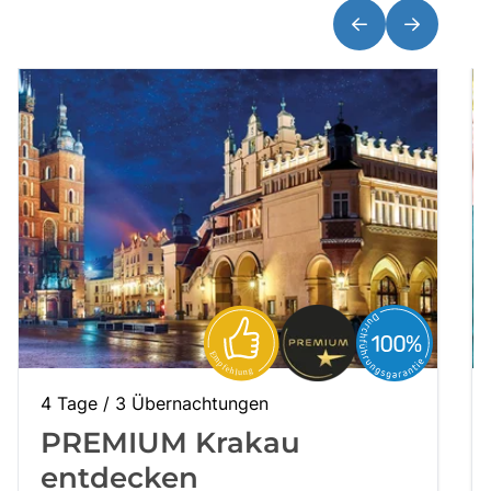
Über bus dich weg!
Radio!
Sie befinden sich in:
Österreich
Heimatland ändern:
Deutschland
4 Tage / 3 Übernachtungen
PREMIUM Krakau
entdecken