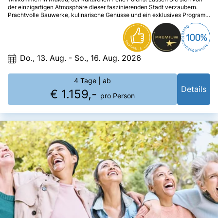
der einzigartigen Atmosphäre dieser faszinierenden Stadt verzaubern.
Prachtvolle Bauwerke, kulinarische Genüsse und ein exklusives Programm
machen diese Reise zu einem unvergesslichen Erlebnis. Ihr elegantes
****Hotel Mercure Stare Miasto rundet den Aufenthalt mit Komfort und Stil
perfekt ab.
Do., 13. Aug. - So., 16. Aug. 2026
4 Tage
| ab
Details
€ 1.159,-
pro Person