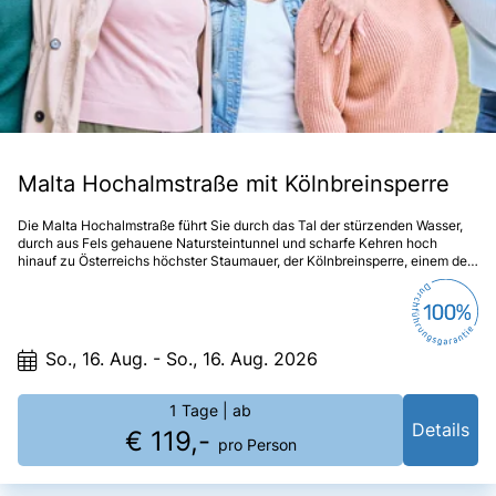
Malta Hochalmstraße mit Kölnbreinsperre
Die Malta Hochalmstraße führt Sie durch das Tal der stürzenden Wasser,
durch aus Fels gehauene Natursteintunnel und scharfe Kehren hoch
hinauf zu Österreichs höchster Staumauer, der Kölnbreinsperre, einem der
beliebtesten Ausflugsziele Kärntens. Schon die Anfahrt wird zu einem
einmaligen Erlebnis.
So., 16. Aug. - So., 16. Aug. 2026
1 Tage
| ab
Details
€ 119,-
pro Person