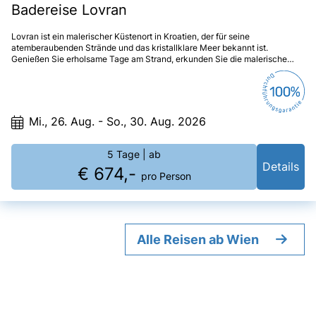
Badereise Lovran
Lovran ist ein malerischer Küstenort in Kroatien, der für seine
atemberaubenden Strände und das kristallklare Meer bekannt ist.
Genießen Sie erholsame Tage am Strand, erkunden Sie die malerische
Altstadt und lassen Sie sich von der kroatischen Gastfreundschaft
verwöhnen. Eine Badereise nach Lovran verspricht Erholung, Entspannung
und unvergessliche Momente am Meer.
Mi., 26. Aug. - So., 30. Aug. 2026
5 Tage
| ab
Details
€ 674,-
pro Person
Alle Reisen ab Wien