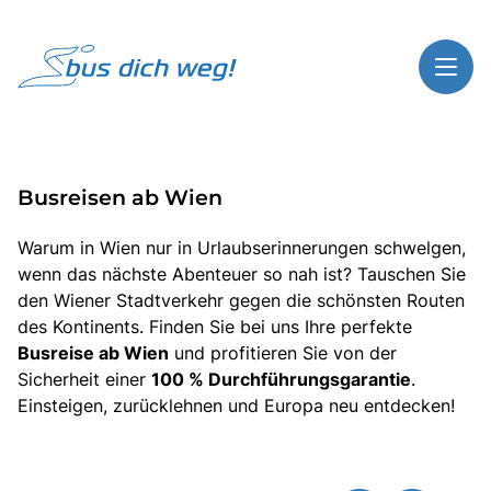
Toggl
Reisethemen
Busreisen ab Wien
Toggl
Highlights
Toggl
Service
Warum in Wien nur in Urlaubserinnerungen schwelgen,
wenn das nächste Abenteuer so nah ist? Tauschen Sie
Toggl
Kontakt
den Wiener Stadtverkehr gegen die schönsten Routen
des Kontinents. Finden Sie bei uns Ihre perfekte
Busreise ab Wien
und profitieren Sie von der
Sicherheit einer
100 % Durchführungsgarantie
.
Start
Einsteigen, zurücklehnen und Europa neu entdecken!
Busreisen
Bus mieten
Gutscheinshop