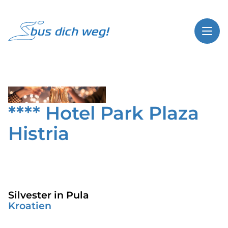
Toggl
Reisethemen
Toggl
Highlights
**** Hotel Park Plaza
Toggl
Service
Histria
Toggl
Kontakt
Start
Busreisen
Silvester in Pula
Kroatien
Bus mieten
Gutscheinshop