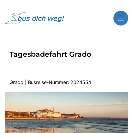
Toggl
Reisethemen
Tagesbadefahrt Grado
Toggl
Highlights
Toggl
Service
Toggl
Kontakt
Grado | Busreise-Nummer: 2024554
Start
Busreisen
Bus mieten
Gutscheinshop