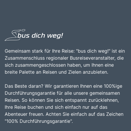
Sehenswürdigkeiten, wie der Stadt Aquileia, die für ihre
die italienische Lebensart zu genießen, sich am Strand zu
römischen Ruinen bekannt ist. Die Kombination aus
entspannen und die kulturellen Schätze der Region zu
natürlicher Schönheit, historischer Bedeutung und der
entdecken.
Möglichkeit, die italienische Kultur zu genießen, macht
Grado zu einem unverzichtbaren Ziel für Reisende, die die
Vielfalt und den Charme dieser einzigartigen Region
entdecken möchten.
Gemeinsam stark für Ihre Reise: "bus dich weg!" ist ein
Zusammenschluss regionaler Busreiseveranstalter, die
sich zusammengeschlossen haben, um Ihnen eine
breite Palette an Reisen und Zielen anzubieten.
Das Beste daran? Wir garantieren Ihnen eine 100%ige
Durchführungsgarantie für alle unsere gemeinsamen
Reisen. So können Sie sich entspannt zurücklehnen,
Ihre Reise buchen und sich einfach nur auf das
Abenteuer freuen. Achten Sie einfach auf das Zeichen
"100% Durchführungsgarantie".