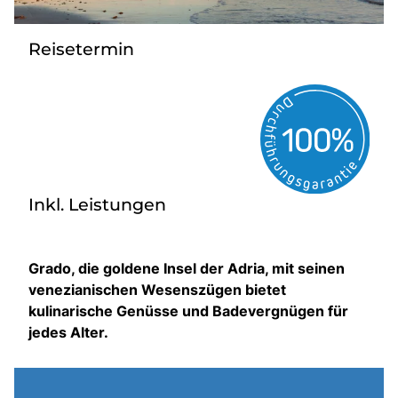
Über bus dich weg!
Reisetermin
Radio!
Sie befinden sich in:
Österreich
Inkl. Leistungen
Heimatland ändern:
Deutschland
Grado, die goldene Insel der Adria, mit seinen
venezianischen Wesenszügen bietet
kulinarische Genüsse und Badevergnügen für
jedes Alter.