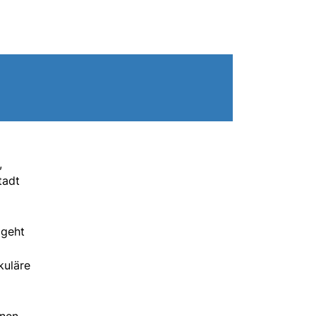
,
tadt
 geht
kuläre
hnen