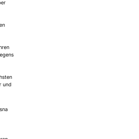
ber
hen
hren
wegens
chsten
r und
fsna
ren.