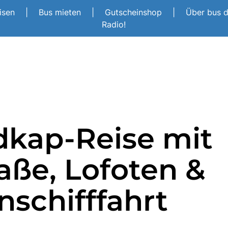
eisen
|
Bus mieten
|
Gutscheinshop
|
Über bus 
Radio!
dkap-Reise mit
raße, Lofoten &
nschifffahrt