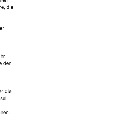
e, die
er
Ihr
ie den
er die
sel
nnen.