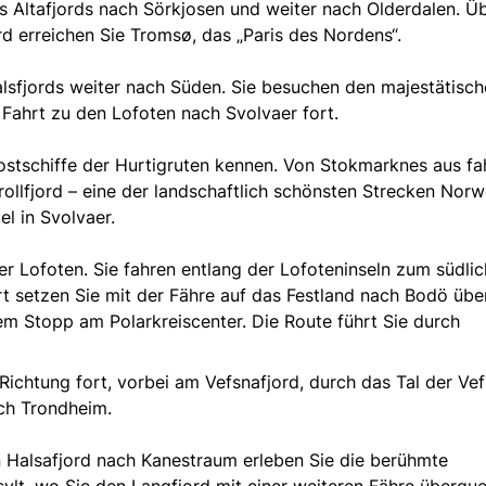
es Altafjords nach Sörkjosen und weiter nach Olderdalen. Ü
d erreichen Sie Tromsø, das „Paris des Nordens“.
Balsfjords weiter nach Süden. Sie besuchen den majestätisc
 Fahrt zu den Lofoten nach Svolvaer fort.
ostschiffe der Hurtigruten kennen. Von Stokmarknes aus fa
rollfjord – eine der landschaftlich schönsten Strecken Nor
l in Svolvaer.
r Lofoten. Sie fahren entlang der Lofoteninseln zum südli
t setzen Sie mit der Fähre auf das Festland nach Bodö übe
em Stopp am Polarkreiscenter. Die Route führt Sie durch
r Richtung fort, vorbei am Vefsnafjord, durch das Tal der Ve
ch Trondheim.
 Halsafjord nach Kanestraum erleben Sie die berühmte
esylt, wo Sie den Langfjord mit einer weiteren Fähre überque