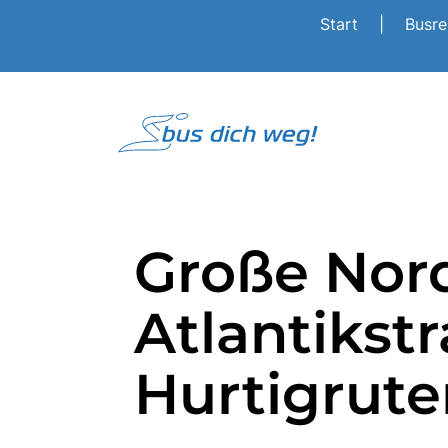
Start
|
Busr
Große Nor
Atlantikst
Hurtigrute