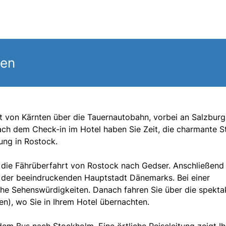
gen
rt von Kärnten über die Tauernautobahn, vorbei an Salzburg
ach dem Check-in im Hotel haben Sie Zeit, die charmante S
ung in Rostock.
die Fährüberfahrt von Rostock nach Gedser. Anschließend
 der beeindruckenden Hauptstadt Dänemarks. Bei einer
che Sehenswürdigkeiten. Danach fahren Sie über die spekta
), wo Sie in Ihrem Hotel übernachten.
em Bus nach Stockholm. Eine örtliche Reiseleitung zeigt I