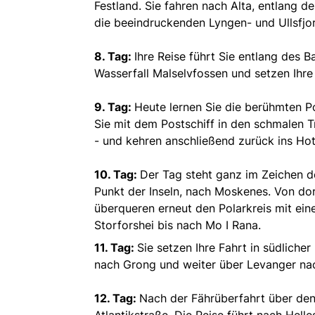
Festland. Sie fahren nach Alta, entlang d
die beeindruckenden Lyngen- und Ullsfjor
8. Tag:
Ihre Reise führt Sie entlang des 
Wasserfall Malselvfossen und setzen Ihre
9. Tag:
Heute lernen Sie die berühmten P
Sie mit dem Postschiff in den schmalen T
- und kehren anschließend zurück ins Hote
10. Tag:
Der Tag steht ganz im Zeichen de
Punkt der Inseln, nach Moskenes. Von dor
überqueren erneut den Polarkreis mit ein
Storforshei bis nach Mo I Rana.
11. Tag:
Sie setzen Ihre Fahrt in südliche
nach Grong und weiter über Levanger na
12. Tag:
Nach der Fährüberfahrt über den
Atlantikstraße. Die Reise führt nach Hell