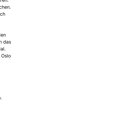
chen.
ach
den
ch das
al.
 Oslo
n.