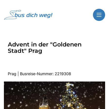
Toggl
Reisethemen
Advent in der "Goldenen
Toggl
Highlights
Stadt" Prag
Toggl
Service
Toggl
Kontakt
Prag | Busreise-Nummer: 2219308
Start
Busreisen
Bus mieten
Gutscheinshop