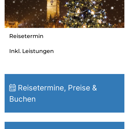
Über bus dich weg!
Radio!
Reisetermin
Sie befinden sich in:
Inkl. Leistungen
Österreich
Heimatland ändern:
Deutschland
Reisetermine, Preise &
Buchen