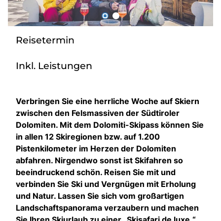
Über bus dich weg!
Radio!
Reisetermin
Inkl. Leistungen
Sie befinden sich in:
Österreich
Verbringen Sie eine herrliche Woche auf Skiern
zwischen den Felsmassiven der Südtiroler
Heimatland ändern:
Dolomiten. Mit dem Dolomiti-Skipass können Sie
in allen 12 Skiregionen bzw. auf 1.200
Deutschland
Pistenkilometer im Herzen der Dolomiten
abfahren. Nirgendwo sonst ist Skifahren so
beeindruckend schön. Reisen Sie mit und
verbinden Sie Ski und Vergnügen mit Erholung
und Natur. Lassen Sie sich vom großartigen
Landschaftspanorama verzaubern und machen
Sie Ihren Skiurlaub zu einer „Skisafari de luxe.“