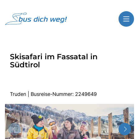
Toggl
Reisethemen
Skisafari im Fassatal in
Toggl
Highlights
Südtirol
Toggl
Service
Toggl
Kontakt
Truden | Busreise-Nummer: 2249649
Start
Busreisen
Bus mieten
Gutscheinshop