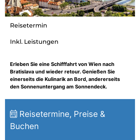
Über bus dich weg!
Radio!
Reisetermin
Inkl. Leistungen
Sie befinden sich in:
Österreich
Erleben Sie eine Schifffahrt von Wien nach
Bratislava und wieder retour. Genießen Sie
Heimatland ändern:
einerseits die Kulinarik an Bord, andererseits
den Sonnenuntergang am Sonnendeck.
Deutschland
Reisetermine, Preise &
Buchen