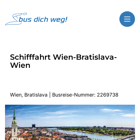
Toggl
Reisethemen
Schifffahrt Wien-Bratislava-
Toggl
Highlights
Wien
Toggl
Service
Toggl
Kontakt
Wien, Bratislava | Busreise-Nummer: 2269738
Start
Busreisen
Bus mieten
Gutscheinshop