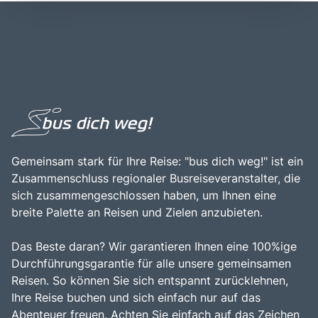
Lage macht Triest zu einem idealen Ausgangspunkt für
Kultur. Triest ist zudem ein idealer Ausgangspunkt für
Erkundungstouren in die umliegenden Regionen,
Erkundungen der umliegenden Natur, einschließlich der
einschließlich der nahegelegenen Städte wie Gorizia und
beeindruckenden Karstlandschaften und der Adriaküste.
Piran sowie der beeindruckenden Naturparks in der
Besucher sollten Triest unbedingt erkunden, um die
Umgebung. Die Kombination aus maritimer Schönheit und
einzigartige Atmosphäre, die köstliche lokale Küche und
kulturellem Reichtum macht Triest zu einem attraktiven
die herzliche Gastfreundschaft der Einheimischen zu
Ziel für Reisende, die die Vielfalt und Geschichte dieser
erleben.
einzigartigen Stadt entdecken möchten.
Gemeinsam stark für Ihre Reise: "bus dich weg!" ist ein
Zusammenschluss regionaler Busreiseveranstalter, die
sich zusammengeschlossen haben, um Ihnen eine
breite Palette an Reisen und Zielen anzubieten.
Das Beste daran? Wir garantieren Ihnen eine 100%ige
Durchführungsgarantie für alle unsere gemeinsamen
Reisen. So können Sie sich entspannt zurücklehnen,
Ihre Reise buchen und sich einfach nur auf das
Abenteuer freuen. Achten Sie einfach auf das Zeichen