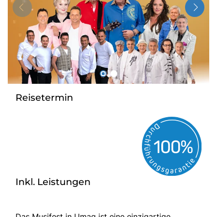
Über bus dich weg!
Radio!
Sie befinden sich in:
Österreich
Reisetermin
Heimatland ändern:
Deutschland
Inkl. Leistungen
Das Musifest in Umag ist eine einzigartige