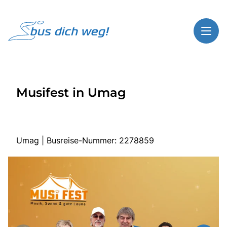
Toggl
Reisethemen
Musifest in Umag
Toggl
Highlights
Toggl
Service
Toggl
Kontakt
Umag | Busreise-Nummer: 2278859
Start
Busreisen
Bus mieten
Gutscheinshop