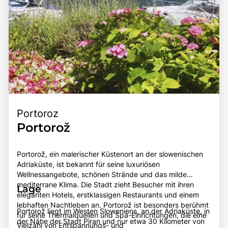
Portoroz
Portorož
Portorož, ein malerischer Küstenort an der slowenischen
Adriaküste, ist bekannt für seine luxuriösen
Wellnessangebote, schönen Strände und das milde
mediterrane Klima. Die Stadt zieht Besucher mit ihren
Lage
eleganten Hotels, erstklassigen Restaurants und einem
lebhaften Nachtleben an. Portorož ist besonders berühmt
Portorož liegt im Westen Sloweniens, an der Adriaküste, in
für seine Thermalquellen und Spa-Einrichtungen, die eine
der Nähe der Stadt Piran und nur etwa 30 Kilometer von
Vielzahl von Entspannungs- und