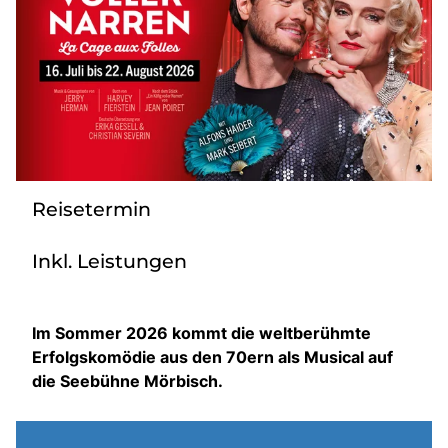
Über bus dich weg!
Radio!
Sie befinden sich in:
Österreich
Reisetermin
Heimatland ändern:
Inkl. Leistungen
Deutschland
Im Sommer 2026 kommt die weltberühmte
Erfolgskomödie aus den 70ern als Musical auf
die Seebühne Mörbisch.