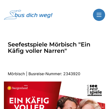
Toggl
Reisethemen
Seefestspiele Mörbisch "Ein
Toggl
Highlights
Käfig voller Narren"
Toggl
Service
Toggl
Kontakt
Mörbisch | Busreise-Nummer: 2343920
Start
Busreisen
Bus mieten
Gutscheinshop