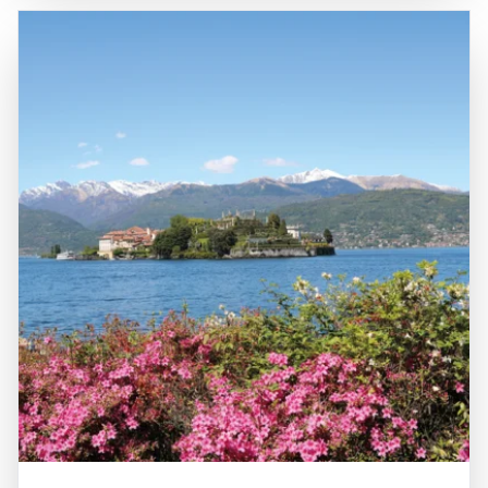
beiträgt. Die Borromäischen Inseln sind gut erreichbar
köstliche lokale Spezialitäten servieren. Die
über das Straßennetz und den öffentlichen Nahverkehr,
Borromäischen Inseln sind nicht nur ein Ort der Erholung,
einschließlich Fähren, die regelmäßige Verbindungen
sondern auch ein kulturelles Erbe, das bis ins 16.
zwischen den Inseln und dem Festland anbieten. Die
Jahrhundert zurückreicht, als die Familie Borromeo die
zentrale Lage im Piemont macht die Borromäischen Inseln
Inseln zu einem Rückzugsort und einem Zentrum für Kunst
zu einem idealen Ziel für Tagesausflüge von Städten wie
und Kultur machte. Besucher sollten die Borromäischen
Mailand und Turin aus. Die Kombination aus natürlicher
Inseln unbedingt erkunden, um die beeindruckende
Schönheit, kulturellem Erbe und kulinarischen Genüssen
Architektur, die atemberaubenden Landschaften und die
macht die Borromäischen Inseln zu einem attraktiven Ziel
entspannte Atmosphäre zu genießen, die diese Region zu
für Reisende, die die Vielfalt und den Charme dieser
einem unvergesslichen Erlebnis machen.
einzigartigen Region entdecken möchten.