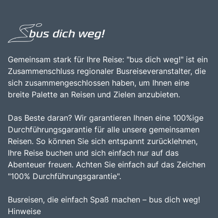
Europas zu entspannen.
Berge und der charmanten Dörfer am Ufer des Sees. Die
Kombination aus atemberaubender Natur, reicher
Geschichte und der Möglichkeit, die italienische und
schweizerische Kultur hautnah zu erleben, macht den
Lago Maggiore zu einem unverzichtbaren Ziel für
Reisende, die die Vielfalt und den Charme dieser
Gemeinsam stark für Ihre Reise: "bus dich weg!" ist ein
einzigartigen Region entdecken möchten.
Zusammenschluss regionaler Busreiseveranstalter, die
sich zusammengeschlossen haben, um Ihnen eine
breite Palette an Reisen und Zielen anzubieten.
Das Beste daran? Wir garantieren Ihnen eine 100%ige
Durchführungsgarantie für alle unsere gemeinsamen
Reisen. So können Sie sich entspannt zurücklehnen,
Ihre Reise buchen und sich einfach nur auf das
Abenteuer freuen. Achten Sie einfach auf das Zeichen
"100% Durchführungsgarantie".
Busreisen, die einfach Spaß machen – bus dich weg!
Hinweise