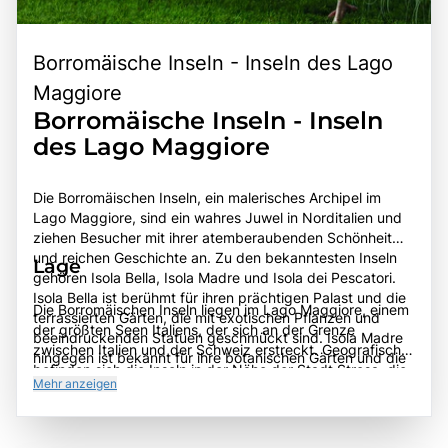
Borromäische Inseln - Inseln des Lago
Maggiore
Borromäische Inseln - Inseln
des Lago Maggiore
Die Borromäischen Inseln, ein malerisches Archipel im
Lago Maggiore, sind ein wahres Juwel in Norditalien und
ziehen Besucher mit ihrer atemberaubenden Schönheit
und reichen Geschichte an. Zu den bekanntesten Inseln
Lage
gehören Isola Bella, Isola Madre und Isola dei Pescatori.
Isola Bella ist berühmt für ihren prächtigen Palast und die
Die Borromäischen Inseln liegen im Lago Maggiore, einem
terrassierten Gärten, die mit exotischen Pflanzen und
der größten Seen Italiens, der sich an der Grenze
beeindruckenden Statuen geschmückt sind. Isola Madre
zwischen Italien und der Schweiz erstreckt. Geografisch
hingegen ist bekannt für ihre botanischen Gärten und die
befinden sich die Inseln in der Nähe der Stadt Stresa, die
historische Villa, die einen Einblick in die aristokratische
Mehr anzeigen
als Ausgangspunkt für Bootsfahrten zu den Inseln dient.
Lebensweise des 19. Jahrhunderts bietet. Isola dei
Die Region ist von malerischen Bergen und üppiger
Pescatori, die einzige bewohnte Insel, besticht durch ihre
Vegetation umgeben, was zu ihrer natürlichen Schönheit
charmanten Gassen und traditionellen Restaurants, die