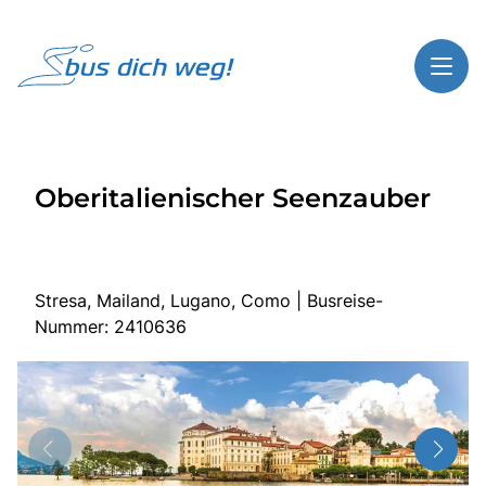
Toggl
Reisethemen
Oberitalienischer Seenzauber
Toggl
Highlights
Toggl
Service
Toggl
Kontakt
Stresa, Mailand, Lugano, Como | Busreise-
Nummer: 2410636
Start
Busreisen
Bus mieten
Gutscheinshop