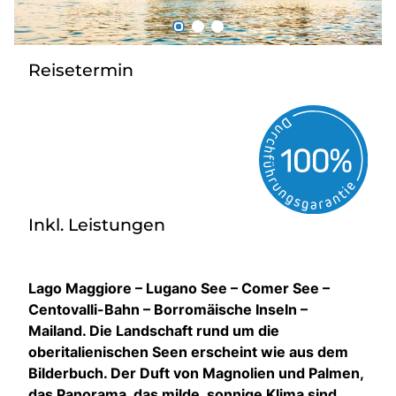
Über bus dich weg!
Radio!
Reisetermin
Sie befinden sich in:
Österreich
Heimatland ändern:
Inkl. Leistungen
Deutschland
Lago Maggiore – Lugano See – Comer See –
Centovalli-Bahn – Borromäische Inseln –
Mailand. Die Landschaft rund um die
oberitalienischen Seen erscheint wie aus dem
Bilderbuch. Der Duft von Magnolien und Palmen,
das Panorama, das milde, sonnige Klima sind