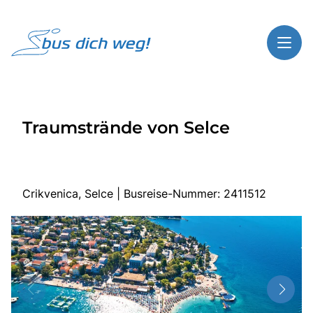
Toggl
Reisethemen
Traumstrände von Selce
Toggl
Highlights
Toggl
Service
Toggl
Kontakt
Crikvenica, Selce | Busreise-Nummer: 2411512
Start
Busreisen
Bus mieten
Gutscheinshop