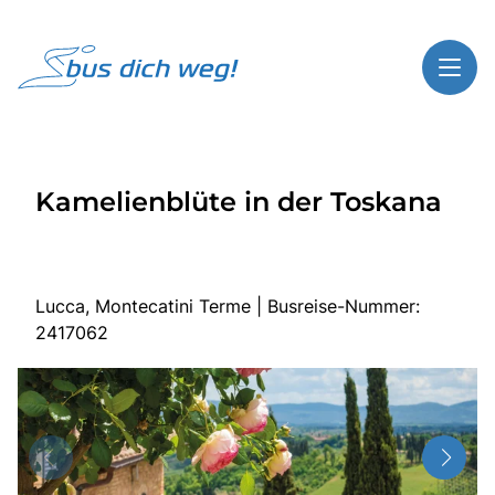
Toggl
Reisethemen
Kamelienblüte in der Toskana
Toggl
Highlights
Toggl
Service
Toggl
Kontakt
Lucca, Montecatini Terme | Busreise-Nummer:
2417062
Start
Busreisen
Bus mieten
Gutscheinshop