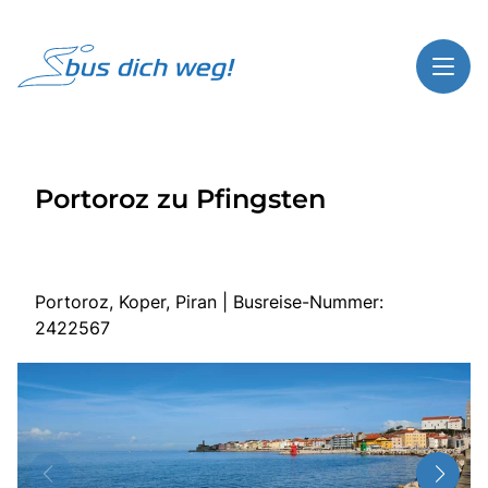
Toggl
Reisethemen
Portoroz zu Pfingsten
Toggl
Highlights
Toggl
Service
Toggl
Kontakt
Portoroz, Koper, Piran | Busreise-Nummer:
2422567
Start
Busreisen
Bus mieten
Gutscheinshop