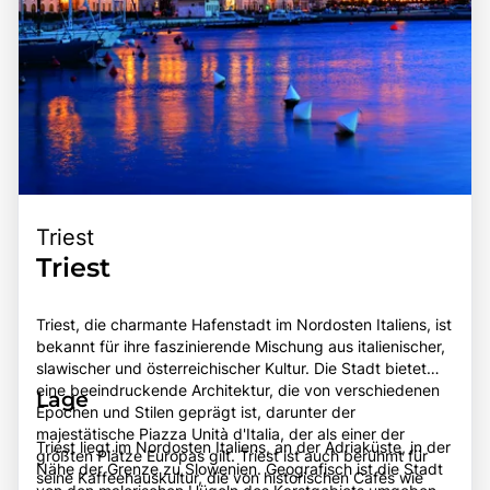
Triest
Triest
Triest, die charmante Hafenstadt im Nordosten Italiens, ist
bekannt für ihre faszinierende Mischung aus italienischer,
slawischer und österreichischer Kultur. Die Stadt bietet
eine beeindruckende Architektur, die von verschiedenen
Lage
Epochen und Stilen geprägt ist, darunter der
majestätische Piazza Unità d'Italia, der als einer der
Triest liegt im Nordosten Italiens, an der Adriaküste, in der
größten Plätze Europas gilt. Triest ist auch berühmt für
Nähe der Grenze zu Slowenien. Geografisch ist die Stadt
seine Kaffeehauskultur, die von historischen Cafés wie