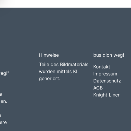
Hinweise
bus dich weg!
Teile des Bildmaterials
Kontakt
wurden mittels KI
weg!"
Impressum
generiert.
Datenschutz
AGB
e
Knight Liner
ten.
e
ere