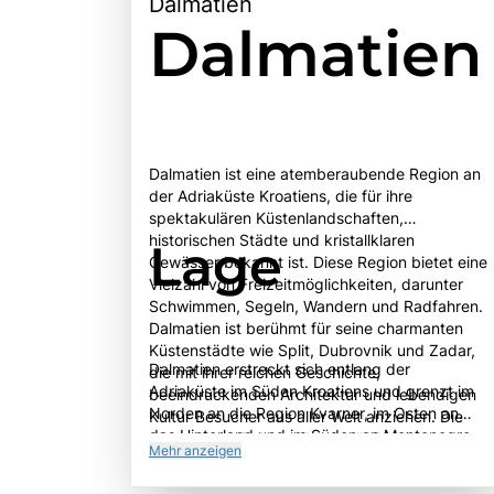
Dalmatien
Dalmatien
Dalmatien ist eine atemberaubende Region an
der Adriaküste Kroatiens, die für ihre
spektakulären Küstenlandschaften,
historischen Städte und kristallklaren
Lage
Gewässer bekannt ist. Diese Region bietet eine
Vielzahl von Freizeitmöglichkeiten, darunter
Schwimmen, Segeln, Wandern und Radfahren.
Dalmatien ist berühmt für seine charmanten
Küstenstädte wie Split, Dubrovnik und Zadar,
Dalmatien erstreckt sich entlang der
die mit ihrer reichen Geschichte,
Adriaküste im Süden Kroatiens und grenzt im
beeindruckenden Architektur und lebendigen
Norden an die Region Kvarner, im Osten an
Kultur Besucher aus aller Welt anziehen. Die
das Hinterland und im Süden an Montenegro.
Altstadt von Dubrovnik, ein UNESCO-
Mehr anzeigen
Geografisch ist die Region von einer
Weltkulturerbe, ist besonders hervorzuheben,
abwechslungsreichen Landschaft geprägt, die
mit ihren gut erhaltenen Stadtmauern und