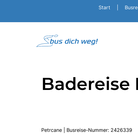
Start
|
Busr
Badereise 
Petrcane | Busreise-Nummer: 2426339