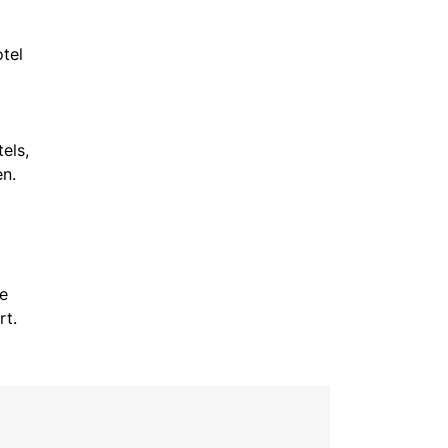
tel
els,
en.
ie
rt.