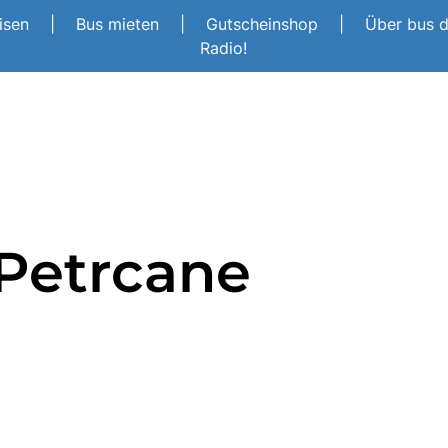
eisen
|
Bus mieten
|
Gutscheinshop
|
Über bus 
Radio!
Petrcane