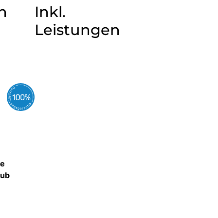
n
Inkl.
Leistungen
ne
aub