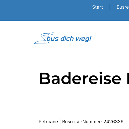
Start
|
Busr
Badereise 
Petrcane | Busreise-Nummer: 2426339