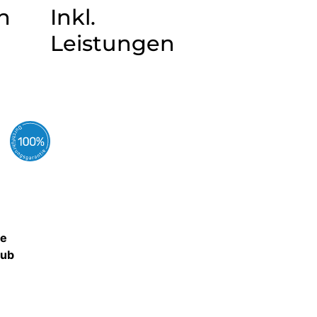
n
Inkl.
Leistungen
ne
aub