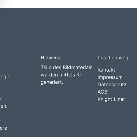
Hinweise
bus dich weg!
Teile des Bildmaterials
Kontakt
wurden mittels KI
weg!"
Impressum
generiert.
Datenschutz
AGB
e
Knight Liner
ten.
e
ere