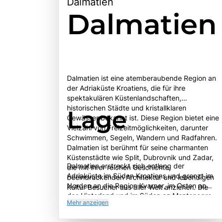
Dalmatien
Dalmatien
Dalmatien ist eine atemberaubende Region an
der Adriaküste Kroatiens, die für ihre
spektakulären Küstenlandschaften,
historischen Städte und kristallklaren
Lage
Gewässer bekannt ist. Diese Region bietet eine
Vielzahl von Freizeitmöglichkeiten, darunter
Schwimmen, Segeln, Wandern und Radfahren.
Dalmatien ist berühmt für seine charmanten
Küstenstädte wie Split, Dubrovnik und Zadar,
Dalmatien erstreckt sich entlang der
die mit ihrer reichen Geschichte,
Adriaküste im Süden Kroatiens und grenzt im
beeindruckenden Architektur und lebendigen
Norden an die Region Kvarner, im Osten an
Kultur Besucher aus aller Welt anziehen. Die
das Hinterland und im Süden an Montenegro.
Altstadt von Dubrovnik, ein UNESCO-
Mehr anzeigen
Geografisch ist die Region von einer
Weltkulturerbe, ist besonders hervorzuheben,
abwechslungsreichen Landschaft geprägt, die
mit ihren gut erhaltenen Stadtmauern und