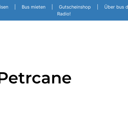
eisen
|
Bus mieten
|
Gutscheinshop
|
Über bus 
Radio!
Petrcane