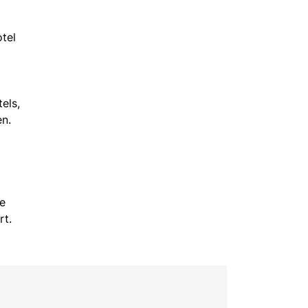
tel
els,
en.
ie
rt.