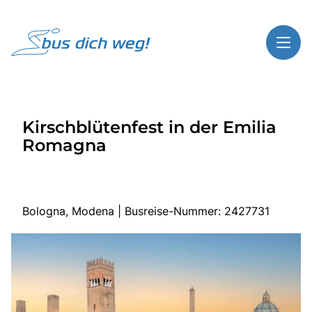
Toggl
Reisethemen
Kirschblütenfest in der Emilia
Toggl
Highlights
Romagna
Toggl
Service
Toggl
Kontakt
Bologna, Modena | Busreise-Nummer: 2427731
Start
Busreisen
Bus mieten
Gutscheinshop