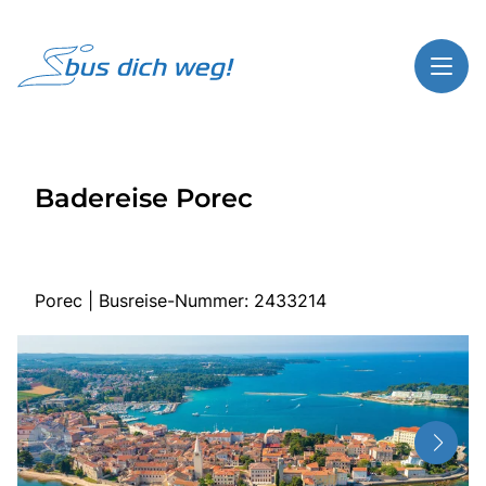
Toggl
Reisethemen
Badereise Porec
Toggl
Highlights
Toggl
Service
Toggl
Kontakt
Porec | Busreise-Nummer: 2433214
Start
Busreisen
Bus mieten
Gutscheinshop