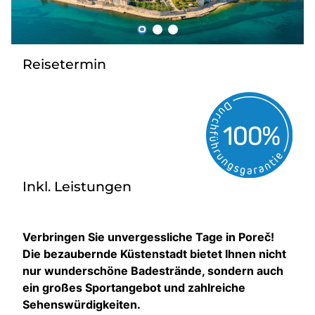
Über bus dich weg!
Radio!
Reisetermin
Sie befinden sich in:
Österreich
Heimatland ändern:
Inkl. Leistungen
Deutschland
Verbringen Sie unvergessliche Tage in Poreč!
Die bezaubernde Küstenstadt bietet Ihnen nicht
nur wunderschöne Badestrände, sondern auch
ein großes Sportangebot und zahlreiche
Sehenswürdigkeiten.