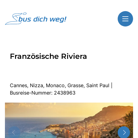
Toggl
Reisethemen
Französische Riviera
Toggl
Highlights
Toggl
Service
Toggl
Kontakt
Cannes, Nizza, Monaco, Grasse, Saint Paul |
Busreise-Nummer: 2438963
Start
Busreisen
Bus mieten
Gutscheinshop