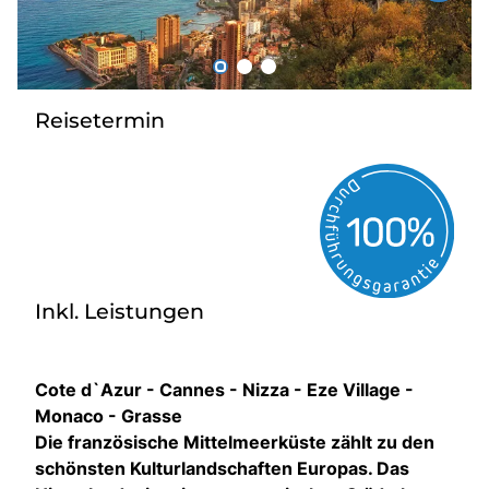
Über bus dich weg!
Radio!
Reisetermin
Sie befinden sich in:
Österreich
Heimatland ändern:
Deutschland
Inkl. Leistungen
Cote d`Azur - Cannes - Nizza - Eze Village -
Monaco - Grasse
Die französische Mittelmeerküste zählt zu den
schönsten Kulturlandschaften Europas. Das