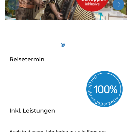
Über bus dich weg!
Radio!
Sie befinden sich in:
Österreich
Reisetermin
Heimatland ändern:
Deutschland
Inkl. Leistungen
Auch in diesem Jahr laden wir alle Fans der