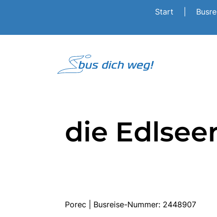
Start
|
Busr
die Edlsee
Porec | Busreise-Nummer: 2448907