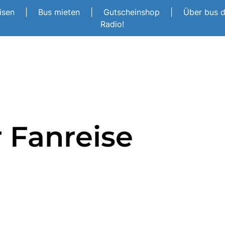
eisen
|
Bus mieten
|
Gutscheinshop
|
Über bus 
Radio!
r Fanreise