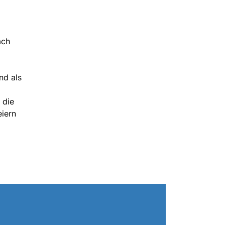
ach
nd als
 die
eiern