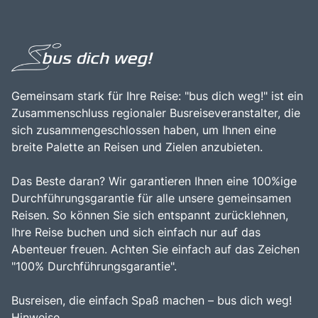
von anderen beliebten Reisezielen in Norwegen, wie
wie Kajakfahren und Wandern teilzunehmen und die
Bergen oder Oslo, zu erreichen ist. Die Kombination aus
herzliche Gastfreundschaft der Einheimischen zu
der beeindruckenden Natur, den vielfältigen
genießen. Die Kombination aus beeindruckenden
Freizeitmöglichkeiten und der Möglichkeit, die Kultur und
Landschaften, vielfältigen Freizeitmöglichkeiten und der
Geschichte der Region zu erleben, macht den
Möglichkeit, die Kultur und Geschichte der Region zu
Geirangerfjord zu einem unverzichtbaren Ziel für
entdecken, macht den Geirangerfjord zu einem
Reisende, die die Schönheit und Vielfalt dieser
Gemeinsam stark für Ihre Reise: "bus dich weg!" ist ein
unverzichtbaren Ziel für Reisende.
einzigartigen norwegischen Landschaft entdecken
Zusammenschluss regionaler Busreiseveranstalter, die
möchten.
sich zusammengeschlossen haben, um Ihnen eine
breite Palette an Reisen und Zielen anzubieten.
Das Beste daran? Wir garantieren Ihnen eine 100%ige
Durchführungsgarantie für alle unsere gemeinsamen
Reisen. So können Sie sich entspannt zurücklehnen,
Ihre Reise buchen und sich einfach nur auf das
Abenteuer freuen. Achten Sie einfach auf das Zeichen
"100% Durchführungsgarantie".
Busreisen, die einfach Spaß machen – bus dich weg!
Hinweise