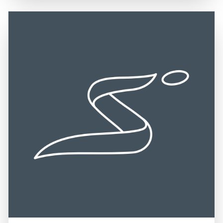
zahlreichen Wasserfälle, die die Fjordlandschaft zieren.
Die Anreise zum Sognefjord erfolgt in der Regel über die
Der Sognefjord hat eine reiche Geschichte, die bis in die
E16 und die Fv55, die eine gute Anbindung an die
Wikingerzeit zurückreicht, und viele der charmanten
umliegenden Städte und Regionen bieten. Die zentrale
Dörfer entlang des Fjords, wie Flåm und Balestrand,
Lage des Sognefjords macht ihn zu einem idealen Ziel für
bewahren ihren historischen Charme. Ein Besuch im
Tagesausflüge oder längere Aufenthalte, da er leicht von
Sognefjord ist eine wunderbare Gelegenheit, die
anderen beliebten Reisezielen in Norwegen, wie Bergen
majestätische Natur Norwegens zu erleben, die lokale
oder Oslo, zu erreichen ist. Die Kombination aus der
Kultur zu entdecken und die herzliche Gastfreundschaft
beeindruckenden Natur, den vielfältigen
der Einheimischen zu genießen. Die Kombination aus
Freizeitmöglichkeiten und der Möglichkeit, die Kultur und
beeindruckenden Landschaften, vielfältigen
Geschichte der Region zu erleben, macht den Sognefjord
Freizeitmöglichkeiten und der Möglichkeit, die Kultur und
zu einem unverzichtbaren Ziel für Reisende, die die
Geschichte der Region zu erkunden, macht den
Schönheit und Vielfalt dieser einzigartigen norwegischen
Sognefjord zu einem unverzichtbaren Ziel für Reisende.
Landschaft entdecken möchten.