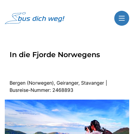
Toggl
Reisethemen
In die Fjorde Norwegens
Toggl
Highlights
Toggl
Service
Toggl
Kontakt
Bergen (Norwegen), Geiranger, Stavanger |
Busreise-Nummer: 2468893
Start
Busreisen
Bus mieten
Gutscheinshop