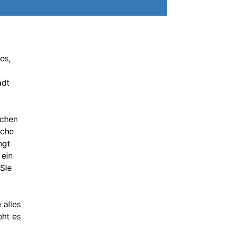
es,
adt
schen
sche
ngt
 ein
Sie
 alles
eht es