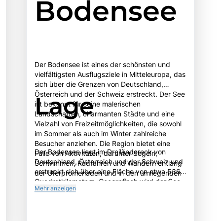
Bodensee
Der Bodensee ist eines der schönsten und
vielfältigsten Ausflugsziele in Mitteleuropa, das
sich über die Grenzen von Deutschland,
Österreich und der Schweiz erstreckt. Der See
Lage
ist bekannt für seine malerischen
Landschaften, charmanten Städte und eine
Vielzahl von Freizeitmöglichkeiten, die sowohl
im Sommer als auch im Winter zahlreiche
Besucher anziehen. Die Region bietet eine
Der Bodensee liegt im Dreiländereck von
Fülle von Aktivitäten, darunter Segeln,
Deutschland, Österreich und der Schweiz und
Schwimmen, Radfahren und Wandern entlang
erstreckt sich über eine Fläche von etwa 536
der Uferpromenaden und in den umliegenden
Quadratkilometern. Geografisch wird der See
Hügeln. Besonders hervorzuheben sind die
Mehr anzeigen
von den Alpen im Süden und sanften Hügeln
historischen Städte wie Konstanz, Lindau und
im Norden umgeben, was eine
Bregenz, die mit ihren gut erhaltenen
beeindruckende Kulisse bietet. Die wichtigsten
Altstädten, kulturellen Veranstaltungen und
Städte rund um den Bodensee sind Konstanz,