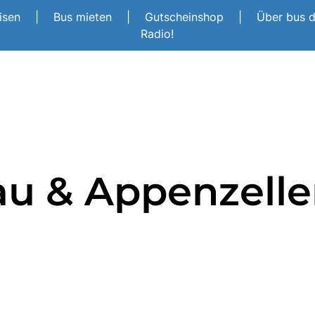
eisen
|
Bus mieten
|
Gutscheinshop
|
Über bus 
Radio!
au & Appenzelle