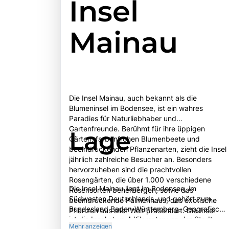
Insel
Mainau
Die Insel Mainau, auch bekannt als die
Blumeninsel im Bodensee, ist ein wahres
Paradies für Naturliebhaber und
Gartenfreunde. Berühmt für ihre üppigen
Lage
Gärten, farbenfrohen Blumenbeete und
beeindruckenden Pflanzenarten, zieht die Insel
jährlich zahlreiche Besucher an. Besonders
hervorzuheben sind die prachtvollen
Rosengärten, die über 1.000 verschiedene
Die Insel Mainau liegt im Bodensee, im
Rosensorten beherbergen, sowie das
Südwesten Deutschlands, und gehört zum
beeindruckende Palmenhaus, das exotische
Bundesland Baden-Württemberg. Geografisch
Pflanzen aus aller Welt präsentiert. Die Insel
ist die Insel etwa 4 Kilometer von der Stadt
Mainau ist nicht nur ein Ort der Schönheit,
Mehr anzeigen