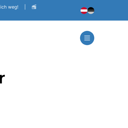
dich weg!
|
r