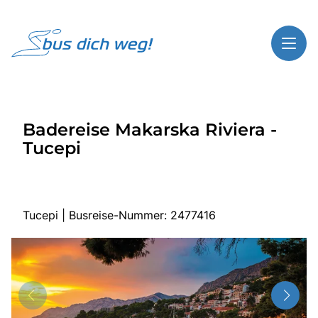
Toggl
Reisethemen
Badereise Makarska Riviera -
Toggl
Highlights
Tucepi
Toggl
Service
Toggl
Kontakt
Tucepi | Busreise-Nummer: 2477416
Start
Busreisen
Bus mieten
Gutscheinshop