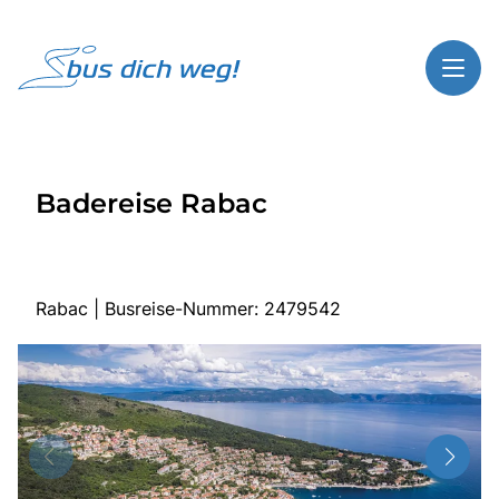
Toggl
Reisethemen
Badereise Rabac
Toggl
Highlights
Toggl
Service
Toggl
Kontakt
Rabac | Busreise-Nummer: 2479542
Start
Busreisen
Bus mieten
Gutscheinshop