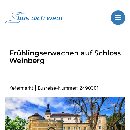
Toggl
Reisethemen
Frühlingserwachen auf Schloss
Toggl
Highlights
Weinberg
Toggl
Service
Toggl
Kontakt
Kefermarkt | Busreise-Nummer: 2490301
Start
Busreisen
Bus mieten
Gutscheinshop