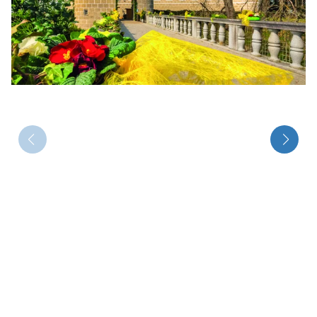
Über bus dich weg!
Radio!
Sie befinden sich in:
Österreich
Heimatland ändern:
Deutschland