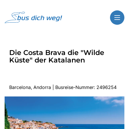
Toggl
Reisethemen
Die Costa Brava die "Wilde
Toggl
Highlights
Küste" der Katalanen
Toggl
Service
Toggl
Kontakt
Barcelona, Andorra | Busreise-Nummer: 2496254
Start
Busreisen
Bus mieten
Gutscheinshop