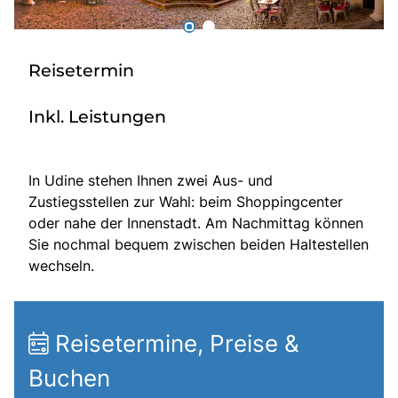
Über bus dich weg!
Radio!
Reisetermin
Inkl. Leistungen
Sie befinden sich in:
Österreich
In Udine stehen Ihnen zwei Aus- und
Zustiegsstellen zur Wahl: beim Shoppingcenter
Heimatland ändern:
oder nahe der Innenstadt. Am Nachmittag können
Sie nochmal bequem zwischen beiden Haltestellen
Deutschland
wechseln.
Reisetermine, Preise &
Buchen