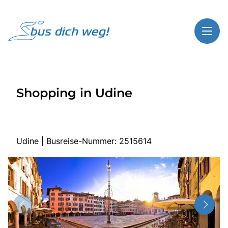
Toggl
Reisethemen
Shopping in Udine
Toggl
Highlights
Toggl
Service
Toggl
Kontakt
Udine | Busreise-Nummer: 2515614
Start
Busreisen
Bus mieten
Gutscheinshop