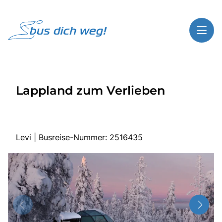
Toggl
Reisethemen
Lappland zum Verlieben
Toggl
Highlights
Toggl
Service
Toggl
Kontakt
Levi | Busreise-Nummer: 2516435
Start
Busreisen
Bus mieten
Gutscheinshop