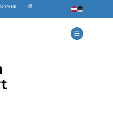
dich weg!
|
n
t