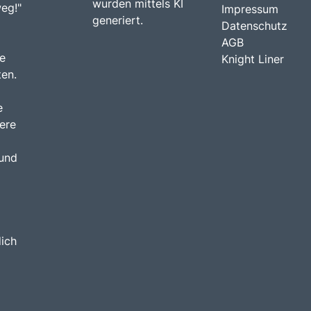
wurden mittels KI
weg!"
Impressum
generiert.
Datenschutz
AGB
e
Knight Liner
ten.
e
ere
 und
dich