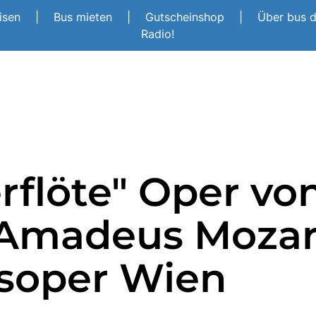
eisen
|
Bus mieten
|
Gutscheinshop
|
Über bus 
Radio!
rflöte" Oper vo
Amadeus Mozar
ksoper Wien