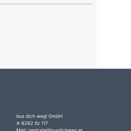
bus dich weg! GmbH
A-8262 Ilz 117
Mail:
zentrale@busdichweg.at