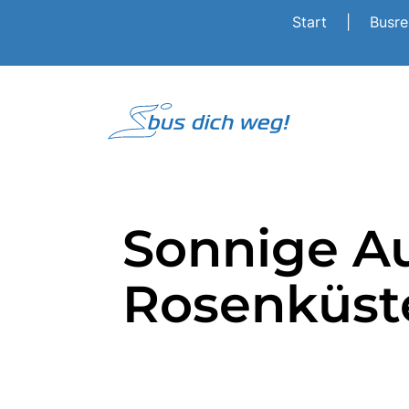
Start
|
Busr
Sonnige Au
Rosenküste