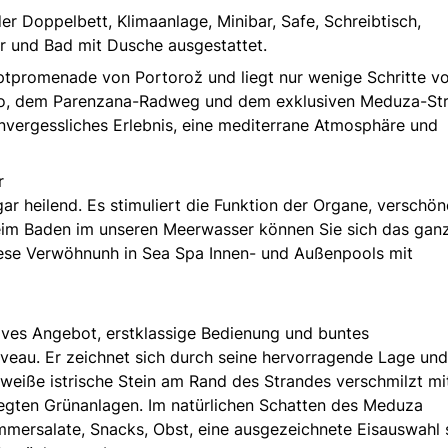
r Doppelbett, Klimaanlage, Minibar, Safe, Schreibtisch,
r und Bad mit Dusche ausgestattet.
uptpromenade von Portorož und liegt nur wenige Schritte 
ino, dem Parenzana-Radweg und dem exklusiven Meduza-St
unvergessliches Erlebnis, eine mediterrane Atmosphäre und
r
 heilend. Es stimuliert die Funktion der Organe, verschön
eim Baden im unseren Meerwasser können Sie sich das gan
iese Verwöhnunh in Sea Spa Innen- und Außenpools mit
sives Angebot, erstklassige Bedienung und buntes
eau. Er zeichnet sich durch seine hervorragende Lage und
weiße istrische Stein am Rand des Strandes verschmilzt m
legten Grünanlagen. Im natürlichen Schatten des Meduza
ommersalate, Snacks, Obst, eine ausgezeichnete Eisauswahl