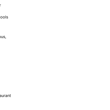
r
pools
bus,
aurant