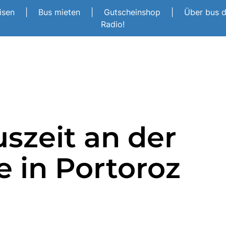
eisen
|
Bus mieten
|
Gutscheinshop
|
Über bus 
Radio!
szeit an der
 in Portoroz