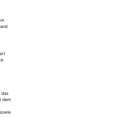
vom
rand
ert
ze
 das
it dem
 sowie