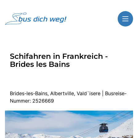
Toggl
Reisethemen
Schifahren in Frankreich -
Toggl
Highlights
Brides les Bains
Toggl
Service
Toggl
Kontakt
Brides-les-Bains, Albertville, Vald`isere | Busreise-
Nummer: 2526669
Start
Busreisen
Bus mieten
Gutscheinshop