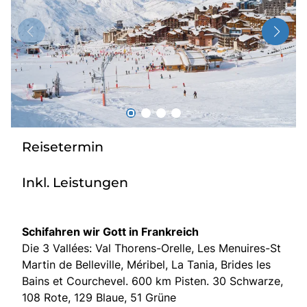
Über bus dich weg!
Radio!
Sie befinden sich in:
Österreich
Reisetermin
Heimatland ändern:
Inkl. Leistungen
Deutschland
Schifahren wir Gott in Frankreich
Die 3 Vallées: Val Thorens-Orelle, Les Menuires-St
Martin de Belleville, Méribel, La Tania, Brides les
Bains et Courchevel. 600 km Pisten. 30 Schwarze,
108 Rote, 129 Blaue, 51 Grüne