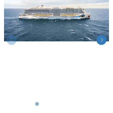
Über bus dich weg!
Radio!
Sie befinden sich in:
Österreich
Heimatland ändern:
Deutschland