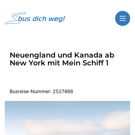
Toggl
Reisethemen
Neuengland und Kanada ab
Toggl
Highlights
New York mit Mein Schiff 1
Toggl
Service
Toggl
Kontakt
Busreise-Nummer: 2527466
Start
Busreisen
Bus mieten
Gutscheinshop