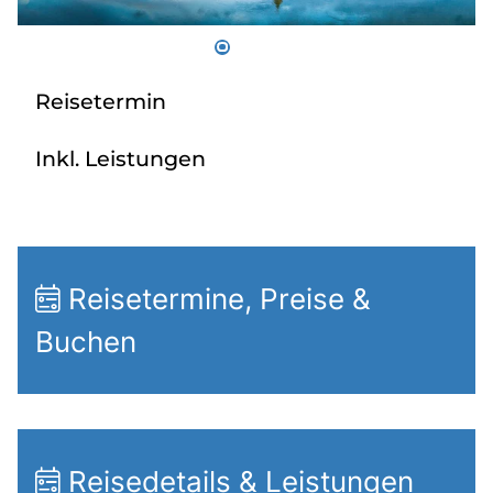
Über bus dich weg!
Radio!
Reisetermin
Sie befinden sich in:
Inkl. Leistungen
Österreich
Heimatland ändern:
Reisetermine, Preise &
Deutschland
Buchen
Reisedetails & Leistungen