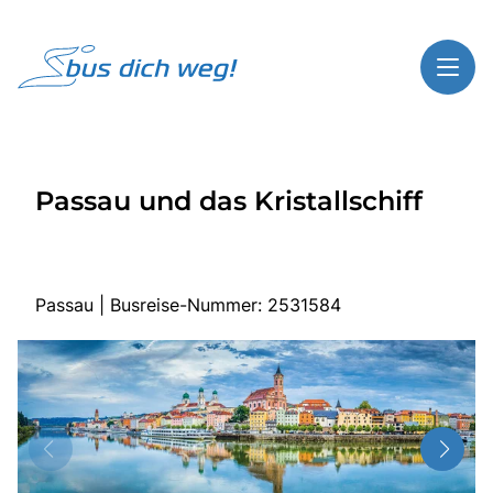
Toggl
Reisethemen
Passau und das Kristallschiff
Toggl
Highlights
Toggl
Service
Toggl
Kontakt
Passau | Busreise-Nummer: 2531584
Start
Busreisen
Bus mieten
Gutscheinshop