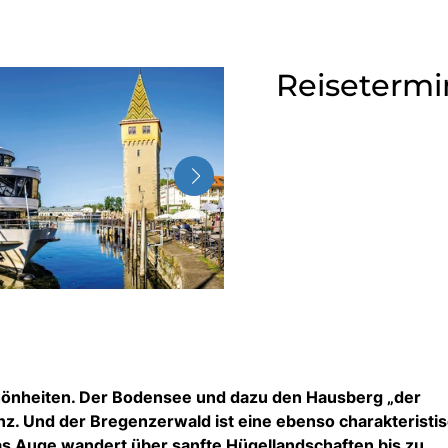
Reisetermi
hönheiten. Der Bodensee und dazu den Hausberg „der
enz. Und der Bregenzerwald ist eine ebenso charakteristi
s Auge wandert über sanfte Hügellandschaften bis zu