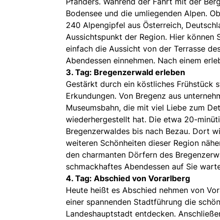
Pfänders. Während der Fahrt mit der Ber
Bodensee und die umliegenden Alpen. Obe
240 Alpengipfel aus Österreich, Deutschl
Aussichtspunkt der Region. Hier können 
einfach die Aussicht von der Terrasse de
Abendessen einnehmen. Nach einem erlebn
3. Tag: Bregenzerwald erleben
Gestärkt durch ein köstliches Frühstück 
Erkundungen. Von Bregenz aus unternehme
Museumsbahn, die mit viel Liebe zum Deta
wiederhergestellt hat. Die etwa 20-minüti
Bregenzerwaldes bis nach Bezau. Dort wir
weiteren Schönheiten dieser Region nähe
den charmanten Dörfern des Bregenzerwal
schmackhaftes Abendessen auf Sie warte
4. Tag: Abschied von Vorarlberg
Heute heißt es Abschied nehmen von Vora
einer spannenden Stadtführung die schön
Landeshauptstadt entdecken. Anschließe