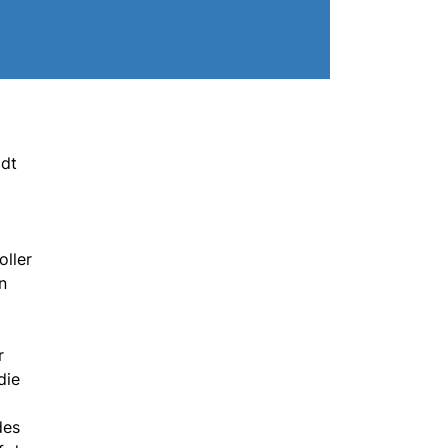
adt
oller
n
r
die
des