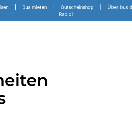
eisen
|
Bus mieten
|
Gutscheinshop
|
Über bus 
Radio!
heiten
s