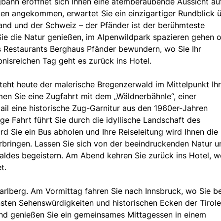
gbahn eröffnet sich Ihnen eine atemberaubende Aussicht au
n angekommen, erwartet Sie ein einzigartiger Rundblick 
and und der Schweiz – der Pfänder ist der berühmteste
Sie die Natur genießen, im Alpenwildpark spazieren gehen 
s Restaurants Berghaus Pfänder bewundern, wo Sie Ihr
isreichen Tag geht es zurück ins Hotel.
steht heute der malerische Bregenzerwald im Mittelpunkt Ihr
n Sie eine Zugfahrt mit dem „Wäldnerbähnle“, einer
il eine historische Zug-Garnitur aus den 1960er-Jahren
ge Fahrt führt Sie durch die idyllische Landschaft des
d Sie ein Bus abholen und Ihre Reiseleitung wird Ihnen die
rbringen. Lassen Sie sich von der beeindruckenden Natur u
des begeistern. Am Abend kehren Sie zurück ins Hotel, w
t.
rlberg. Am Vormittag fahren Sie nach Innsbruck, wo Sie be
sten Sehenswürdigkeiten und historischen Ecken der Tirole
nd genießen Sie ein gemeinsames Mittagessen in einem