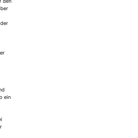
f den
über
oder
er
nd
o ein
i
r