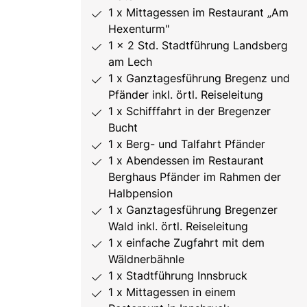
1 x Mittagessen im Restaurant „Am
Hexenturm"
1 x 2 Std. Stadtführung Landsberg
am Lech
1 x Ganztagesführung Bregenz und
Pfänder inkl. örtl. Reiseleitung
1 x Schifffahrt in der Bregenzer
Bucht
1 x Berg- und Talfahrt Pfänder
1 x Abendessen im Restaurant
Berghaus Pfänder im Rahmen der
Halbpension
1 x Ganztagesführung Bregenzer
Wald inkl. örtl. Reiseleitung
1 x einfache Zugfahrt mit dem
Wäldnerbähnle
1 x Stadtführung Innsbruck
1 x Mittagessen in einem