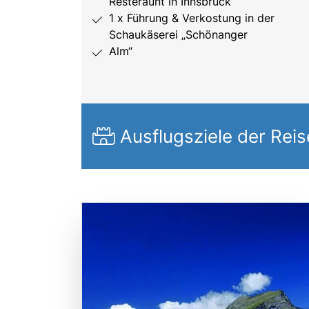
Resteraunt in Innsbruck
1 x Führung & Verkostung in der
Schaukäserei „Schönanger
Alm“
Ausflugsziele der Reis