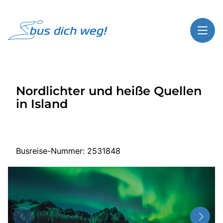
Toggl
Reisethemen
Nordlichter und heiße Quellen
Toggl
Highlights
in Island
Toggl
Service
Toggl
Kontakt
Busreise-Nummer: 2531848
Start
Busreisen
Bus mieten
Gutscheinshop