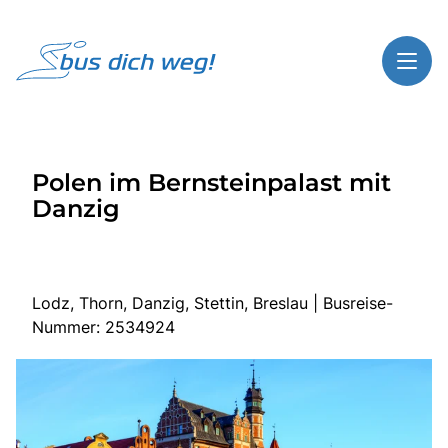
Toggl
Reisethemen
Polen im Bernsteinpalast mit
Toggl
Highlights
Danzig
Toggl
Service
Toggl
Kontakt
Lodz, Thorn, Danzig, Stettin, Breslau | Busreise-
Nummer: 2534924
Start
Busreisen
Bus mieten
Gutscheinshop