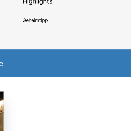
Highlights
Geheimtipp
e