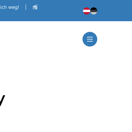
dich weg!
|
y