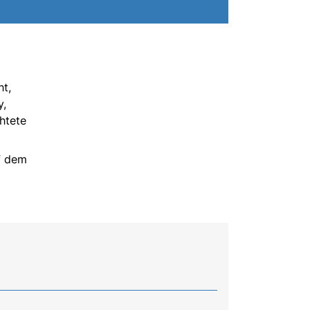
ht,
y,
htete
f dem