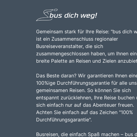
und den vielfältigen Freizeitmöglichkeiten
macht Pullman City zu einem unverzichtbaren
Ziel für Reisende, die Spaß und Abenteuer im
Bayerischen Wald suchen.
Gemeinsam stark für Ihre Reise: "bus dich 
ist ein Zusammenschluss regionaler
Busreiseveranstalter, die sich
zusammengeschlossen haben, um Ihnen ein
breite Palette an Reisen und Zielen anzubie
Das Beste daran? Wir garantieren Ihnen ein
100%ige Durchführungsgarantie für alle uns
gemeinsamen Reisen. So können Sie sich
entspannt zurücklehnen, Ihre Reise buchen
sich einfach nur auf das Abenteuer freuen.
Achten Sie einfach auf das Zeichen "100%
Durchführungsgarantie".
Busreisen, die einfach Spaß machen – bus 