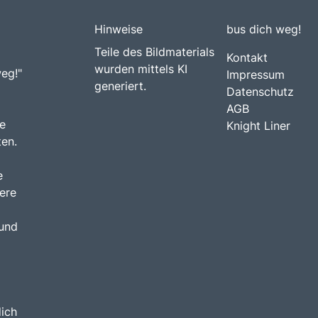
Hinweise
bus dich weg!
Teile des Bildmaterials
Kontakt
wurden mittels KI
weg!"
Impressum
generiert.
Datenschutz
AGB
e
Knight Liner
ten.
e
ere
 und
dich