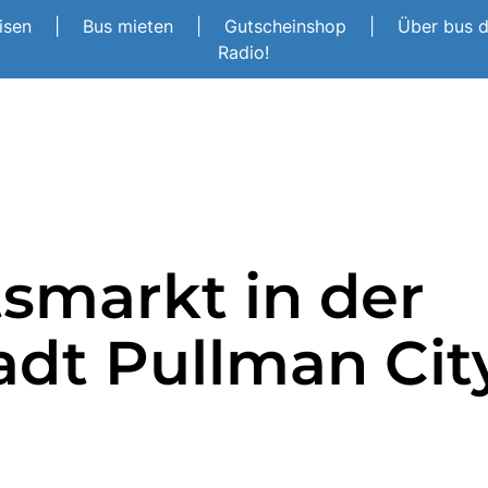
eisen
|
Bus mieten
|
Gutscheinshop
|
Über bus 
Radio!
smarkt in der
dt Pullman Cit