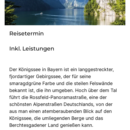
Über bus dich weg!
Radio!
Reisetermin
Sie befinden sich in:
Inkl. Leistungen
Österreich
Der Königssee in Bayern ist ein langgestreckter,
Heimatland ändern:
fjordartiger Gebirgssee, der für seine
Deutschland
smaragdgrüne Farbe und die steilen Felswände
bekannt ist, die ihn umgeben. Hoch über dem Tal
führt die Rossfeld-Panoramastraße, eine der
schönsten Alpenstraßen Deutschlands, von der
aus man einen atemberaubenden Blick auf den
Königssee, die umliegenden Berge und das
Berchtesgadener Land genießen kann.