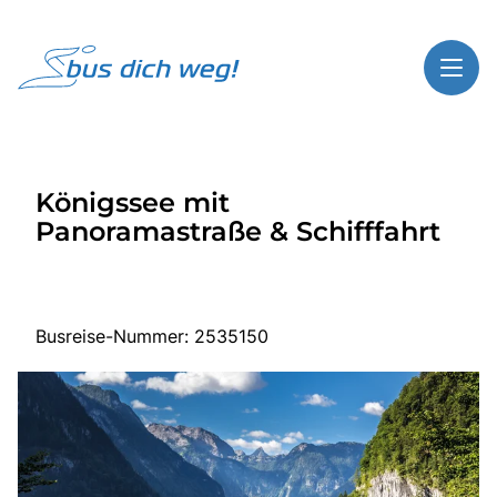
Toggl
Reisethemen
Königssee mit
Toggl
Highlights
Panoramastraße & Schifffahrt
Toggl
Service
Toggl
Kontakt
Busreise-Nummer: 2535150
Start
Busreisen
Bus mieten
Gutscheinshop