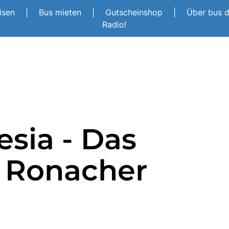
eisen
|
Bus mieten
|
Gutscheinshop
|
Über bus 
Radio!
esia - Das
m Ronacher