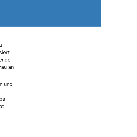
u
siert
kende
rau an
nn und
opa
bt