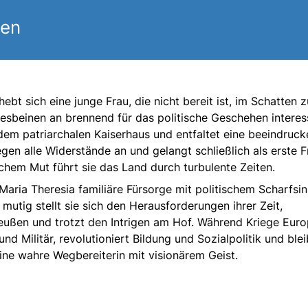
gen
bt sich eine junge Frau, die nicht bereit ist, im Schatten z
desbeinen an brennend für das politische Geschehen interes
zt dem patriarchalen Kaiserhaus und entfaltet eine beeindruc
gen alle Widerstände an und gelangt schließlich als erste F
ichem Mut führt sie das Land durch turbulente Zeiten.
Maria Theresia familiäre Fürsorge mit politischem Scharfsi
utig stellt sie sich den Herausforderungen ihrer Zeit,
reußen und trotzt den Intrigen am Hof. Während Kriege Eur
nd Militär, revolutioniert Bildung und Sozialpolitik und blei
 eine wahre Wegbereiterin mit visionärem Geist.