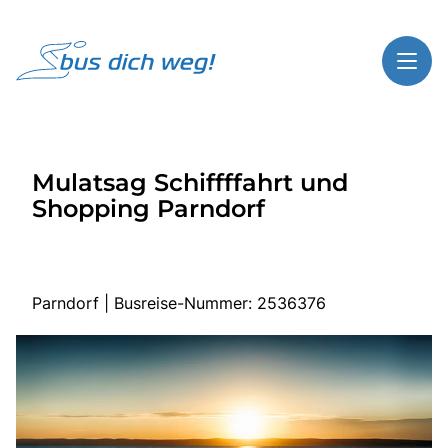
Toggl
Reisethemen
Mulatsag Schiffffahrt und
Toggl
Highlights
Shopping Parndorf
Toggl
Service
Toggl
Kontakt
Parndorf | Busreise-Nummer: 2536376
Start
Busreisen
Bus mieten
Gutscheinshop