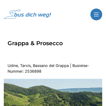
Toggl
Reisethemen
Grappa & Prosecco
Toggl
Highlights
Toggl
Service
Toggl
Kontakt
Udine, Tarvis, Bassano del Grappa | Busreise-
Nummer: 2536898
Start
Busreisen
Bus mieten
Gutscheinshop