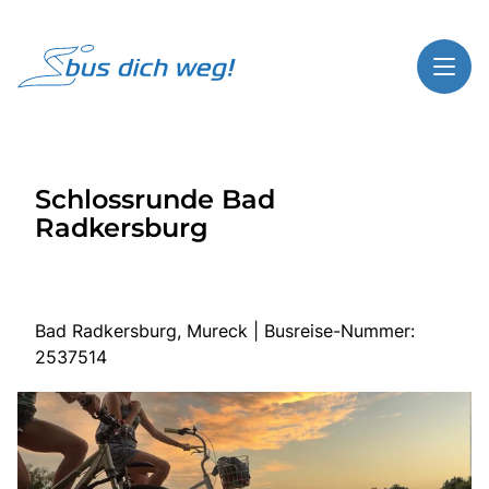
Toggl
Reisethemen
Schlossrunde Bad
Toggl
Highlights
Radkersburg
Toggl
Service
Toggl
Kontakt
Bad Radkersburg, Mureck | Busreise-Nummer:
2537514
Start
Busreisen
Bus mieten
Gutscheinshop