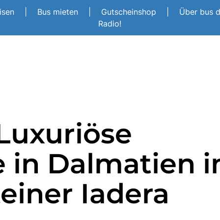
eisen
|
Bus mieten
|
Gutscheinshop
|
Über bus 
Radio!
uxuriöse
 in Dalmatien 
teiner Iadera