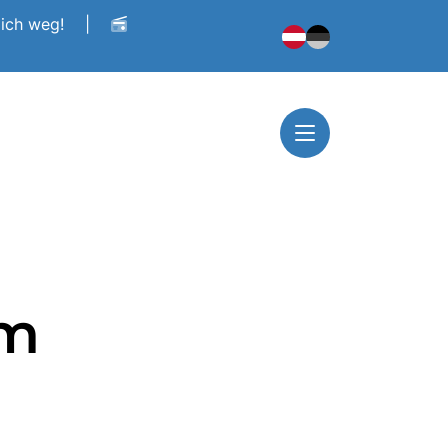
dich weg!
|
im