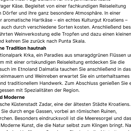
ger Käse. Begleitet von einer fachkundigen Reiseleitung
en Dörfer und ihre ganz besondere Atmosphäre. In einer
der aromatische Hartkäse – ein echtes Kulturgut Kroatiens –
ich auch durch verschiedene Sorten kosten. Anschließend be
eführten Weinverkostung edle Tropfen und dazu einen kleine
d kehren Sie zurück nach Punta Skala.
he Tradition hautnah
tionalpark Krka, ein Paradies aus smaragdgrünen Flüssen 
 mit einer ortskundigen Reiseleitung entdecken Sie die
such im Etnoland Dalmatia tauchen Sie anschließend in das
 Steinmauern und Weinreben erwartet Sie ein unterhaltsames
nd traditionellem Handwerk. Zum Abschluss genießen Sie 
essen mit Spezialitäten der Region.
und Moderne
sche Küstenstadt Zadar, eine der ältesten Städte Kroatiens.
 Sie durch enge Gassen, vorbei an römischen Ruinen,
rchen. Besonders eindrucksvoll ist die Meeresorgel und da
 Moderne Kunst, die die Natur selbst zum Klingen bringt. N