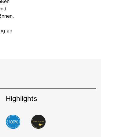
ießen
end
önnen.
ung an
Highlights