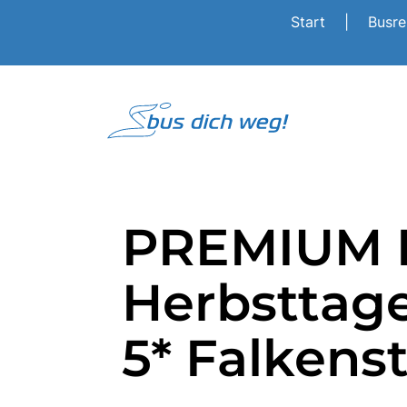
Start
|
Busr
PREMIUM L
Herbsttage
5* Falkens