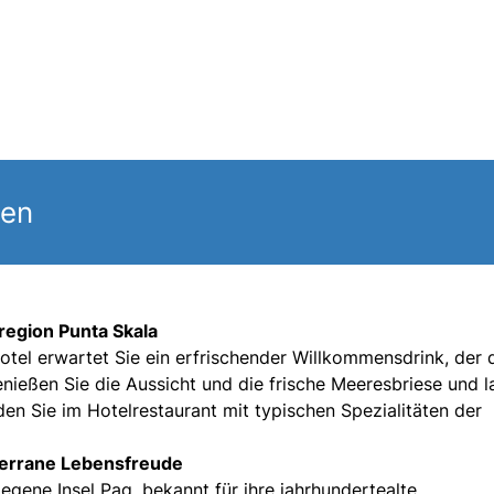
gen
nregion Punta Skala
tel erwartet Sie ein erfrischender Willkommensdrink, der 
Genießen Sie die Aussicht und die frische Meeresbriese und 
den Sie im Hotelrestaurant mit typischen Spezialitäten der
iterrane Lebensfreude
legene Insel Pag, bekannt für ihre jahrhundertealte