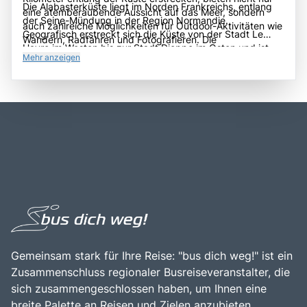
Die Alabasterküste liegt im Norden Frankreichs, entlang
eine atemberaubende Aussicht auf das Meer, sondern
der Seine-Mündung in der Region Normandie.
auch zahlreiche Möglichkeiten für Outdoor-Aktivitäten wie
Geografisch erstreckt sich die Küste von der Stadt Le
Wandern, Radfahren und Fotografieren. Die
Havre im Westen bis zur Stadt Dieppe im Osten und ist
Alabasterküste ist auch für ihre charmanten Küstenorte
Mehr anzeigen
von einer malerischen Landschaft aus Klippen, Stränden
wie Étretat und Dieppe bekannt, die mit ihren malerischen
und sanften Hügeln geprägt. Die Anreise zur
Stränden und historischen Gebäuden Besucher anziehen.
Alabasterküste ist sowohl mit dem Auto als auch mit
Die Region hat eine reiche Geschichte, die bis in die Antike
öffentlichen Verkehrsmitteln gut möglich, wobei die
zurückreicht, und war ein beliebtes Ziel für Künstler und
Region über gute Straßenverbindungen und
Schriftsteller, darunter Claude Monet und Guy de
Zuganbindungen verfügt. Die zentrale Lage der
Maupassant. Ein Besuch an der Alabasterküste ist eine
Alabasterküste macht sie zu einem idealen Ziel für
hervorragende Gelegenheit, die natürliche Schönheit der
Tagesausflüge von Städten wie Rouen oder Paris aus. Die
Normandie zu genießen, die frische Meeresluft zu atmen
Kombination aus atemberaubenden Küstenlandschaften,
und die kulturellen Schätze der Region zu entdecken. Die
reicher Geschichte und der Möglichkeit, die lokale Kultur
Kombination aus beeindruckenden Landschaften, reicher
zu erleben, macht die Alabasterküste zu einem
Geschichte und der Möglichkeit, die lokale Gastronomie
unverzichtbaren Ziel für Reisende, die die Schönheit und
zu genießen, macht die Alabasterküste zu einem
Vielfalt der Normandie entdecken möchten.
unverzichtbaren Ziel für Reisende.
Gemeinsam stark für Ihre Reise: "bus dich weg!" ist ein
Zusammenschluss regionaler Busreiseveranstalter, die
sich zusammengeschlossen haben, um Ihnen eine
breite Palette an Reisen und Zielen anzubieten.