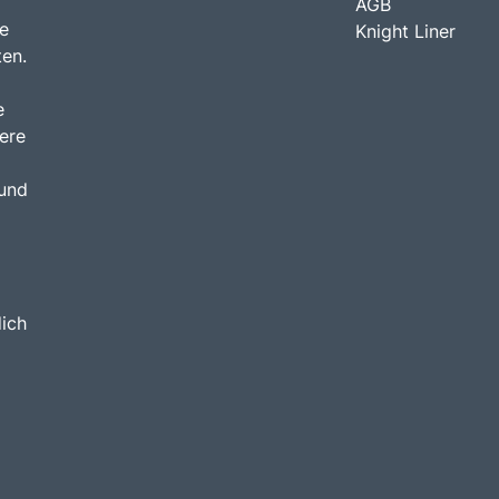
AGB
e
Knight Liner
ten.
e
ere
 und
dich