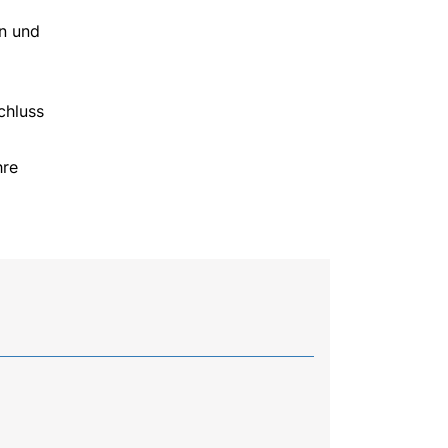
en und
chluss
hre