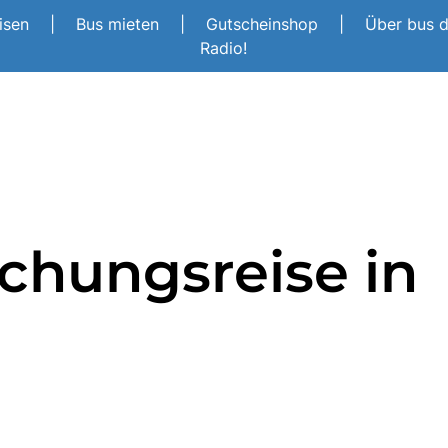
eisen
|
Bus mieten
|
Gutscheinshop
|
Über bus 
Radio!
chungsreise in