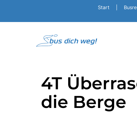
Start
|
Busr
4T Überras
die Berge